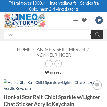
Skip
Fri frakt over 1000,-* ｜Ingen tollavgift｜Sendes fra
to
Oslo, innen 2-4 virkedager :)
content
Products
search
HOME
/
ANIME & SPILL MERCH
/
NØKKELRINGER
MENY
Legg til i
Honkai Star Rail: Chibi Sparkle w/Lighter
ønskeliste
Chat Sticker Acrylic Keychain