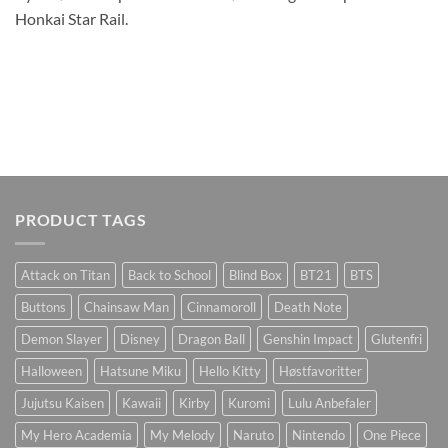
Honkai Star Rail.
PRODUCT TAGS
Attack on Titan
Back to School
Blind Box
BT21
BTS
Buttons
Chainsaw Man
Cinnamoroll
Death Note
Demon Slayer
Disney
Dragon Ball
Genshin Impact
Glutenfri
Halloween
Hatsune Miku
Hello Kitty
Høstfavoritter
Jujutsu Kaisen
Kawaii
Kirby
Kuromi
Lulu Anbefaler
My Hero Academia
My Melody
Naruto
Nintendo
One Piece