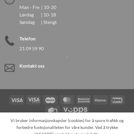
Man - Fre | 10-20
Lørdag | 10-18
Søndag | Stengt
Telefon
21 09 59 90
Kontakt oss
Visa
Visa
Maestro
MasterCard
MasterCard
Klarna
DanK
Electron
2
Credit
Vipps
Card
Vi bruker informasjonskapsler (cookies) for å spore trafikk og
forbedre funksjonaliteten for våre kunder. Ved å trykke
TILBAKEKALLINGER
KONTAKT OSS
OM OSS
SPESIALBESTILLING
MIN KONTO
ALL PRODUCTS