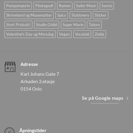
Pompompurin
Påskegodt
Ramen
Sailor Moon
Sanrio
Skrivebord og Musematter
Spicy
Stationery
Sticker
Stort Priskutt!
Studio Ghibli
Super Mario
Totoro
Valentine's Day og Morsdag
Vegan
Vocaloid
Zelda
Adresse
Karl Johans Gate 7
Arkaden 2.etasje
0154 Oslo
Se på Google maps
Åpningstider