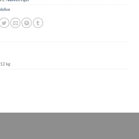
lolive
012 kg