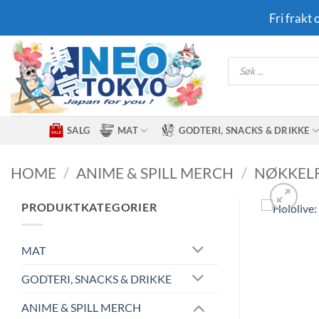
Skip
Fri frakt
to
content
Products
search
SALG
MAT
GODTERI, SNACKS & DRIKKE
HOME
/
ANIME & SPILL MERCH
/
NØKKEL
PRODUKTKATEGORIER
MAT
GODTERI, SNACKS & DRIKKE
ANIME & SPILL MERCH