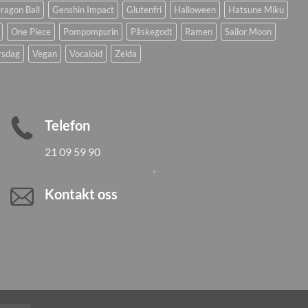
ragon Ball
Genshin Impact
Glutenfri
Halloween
Hatsune Miku
One Piece
Pompompurin
Påskegodt
Ramen
Sailor Moon
rsdag
Vegan
Vocaloid
Zelda
Telefon
21 09 59 90
Kontakt oss