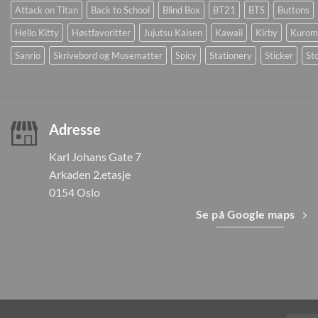
Attack on Titan
Back to School
Blind Box
BT21
BTS
Buttons
Hello Kitty
Høstfavoritter
Jujutsu Kaisen
Kawaii
Kirby
Kurom
Sanrio
Skrivebord og Musematter
Spicy
Stationery
Sticker
Sto
Adresse
Karl Johans Gate 7
Arkaden 2.etasje
0154 Oslo
Se på Google maps