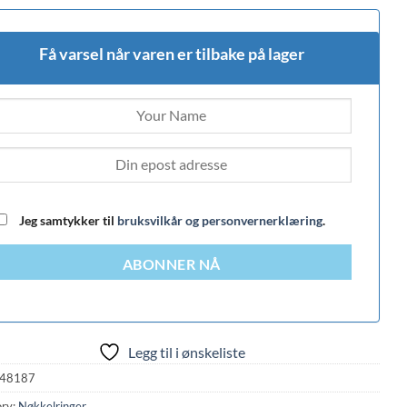
Få varsel når varen er tilbake på lager
Jeg samtykker til
bruksvilkår og personvernerklæring
.
ABONNER NÅ
Legg til i ønskeliste
48187
ry:
Nøkkelringer