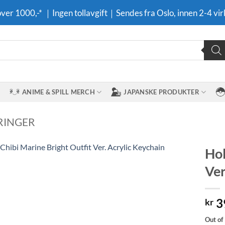
 over 1000,-* ｜Ingen tollavgift｜Sendes fra Oslo, innen 2-4 vir
ANIME & SPILL MERCH
JAPANSKE PRODUKTER
RINGER
Hol
Ver
Legg til i
ønskeliste
3
kr
Out of