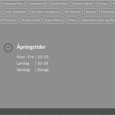
Chainsaw Man
Cinnamoroll
Death Note
Demon Slayer
Disney
D
i
Lulu Anbefaler
My Hero Academia
My Melody
Naruto
Nintendo
rt Priskutt!
Studio Ghibli
Super Mario
Totoro
Valentine's Day og Mo
Åpningstider
Man - Fre | 10-20
Lørdag | 10-18
Søndag | Stengt