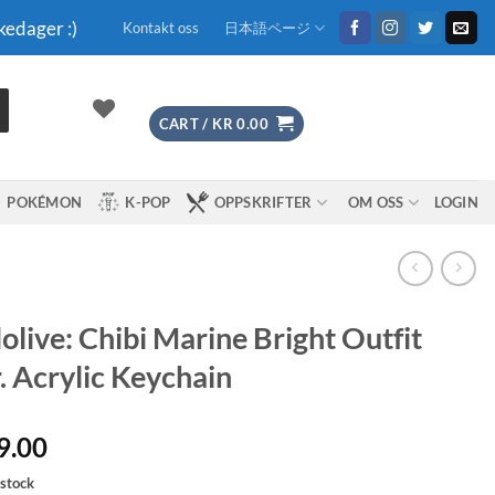
kedager :)
Kontakt oss
日本語ページ
CART /
KR
0.00
POKÉMON
K-POP
OPPSKRIFTER
OM OSS
LOGIN
olive: Chibi Marine Bright Outfit
. Acrylic Keychain
9.00
 stock