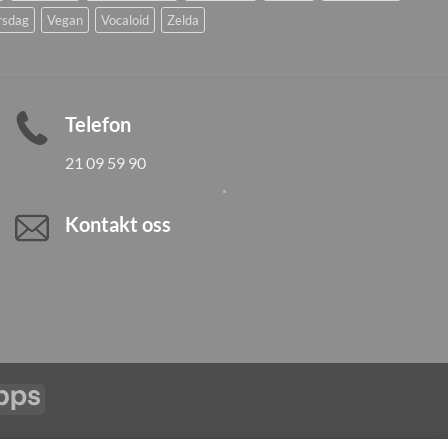
rsdag
Vegan
Vocaloid
Zelda
Telefon
21 09 59 90
Kontakt oss
Vipps