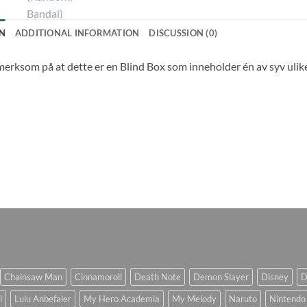
N
ADDITIONAL INFORMATION
DISCUSSION (0)
rksom på at dette er en Blind Box som inneholder én av syv ulike 
Chainsaw Man
Cinnamoroll
Death Note
Demon Slayer
Disney
D
i
Lulu Anbefaler
My Hero Academia
My Melody
Naruto
Nintendo