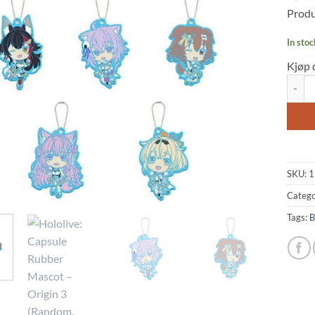
Produ
In stoc
Kjøp 
Hololi
SKU:
1
Catego
Tags:
B