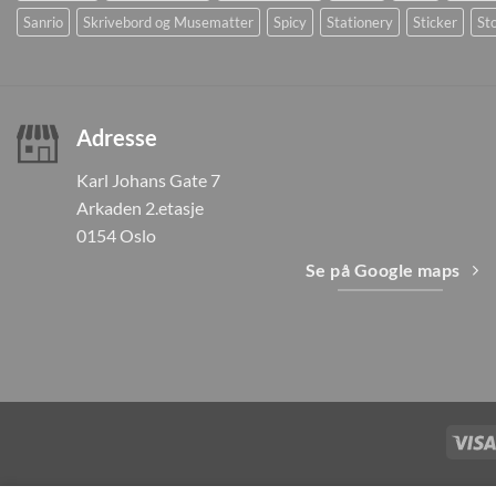
Sanrio
Skrivebord og Musematter
Spicy
Stationery
Sticker
Sto
Adresse
Karl Johans Gate 7
Arkaden 2.etasje
0154 Oslo
Se på Google maps