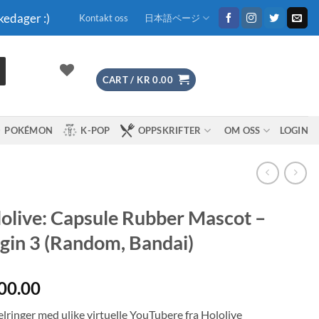
kedager :)
Kontakt oss
日本語ページ
CART /
KR
0.00
POKÉMON
K-POP
OPPSKRIFTER
OM OSS
LOGIN
olive: Capsule Rubber Mascot –
gin 3 (Random, Bandai)
00.00
lringer med ulike virtuelle YouTubere fra Hololive