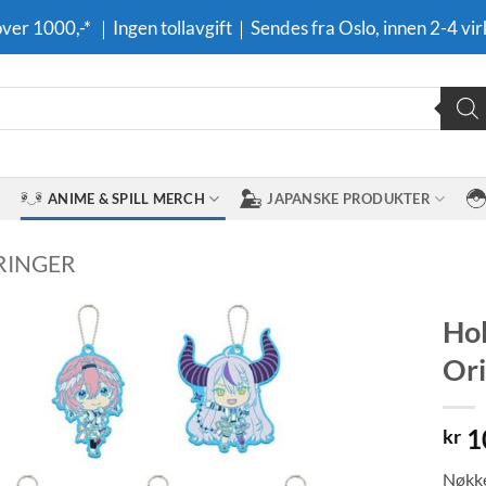
 over 1000,-* ｜Ingen tollavgift｜Sendes fra Oslo, innen 2-4 vir
ANIME & SPILL MERCH
JAPANSKE PRODUKTER
RINGER
Hol
Ori
Legg til i
ønskeliste
1
kr
Nøkke