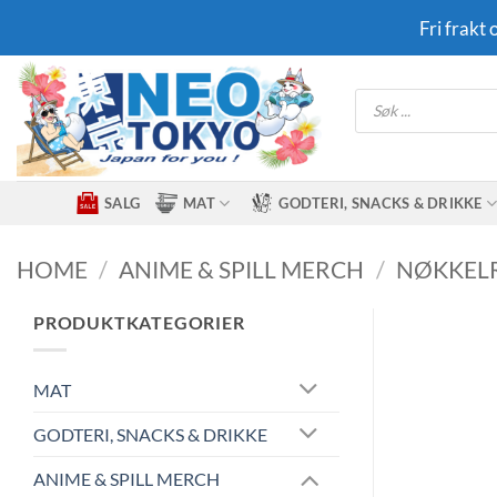
Skip
Fri frakt
to
content
Products
search
SALG
MAT
GODTERI, SNACKS & DRIKKE
HOME
/
ANIME & SPILL MERCH
/
NØKKEL
PRODUKTKATEGORIER
MAT
GODTERI, SNACKS & DRIKKE
ANIME & SPILL MERCH