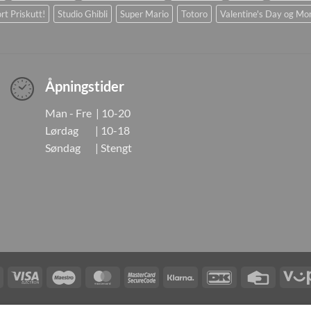
rt Priskutt!
Studio Ghibli
Super Mario
Totoro
Valentine's Day og Mo
Åpningstider
Man - Fre | 10-20
Lørdag | 10-18
Søndag | Stengt
Visa
Visa
Maestro
MasterCard
MasterCard
Klarna
DanKort
Credit
Electron
2
Card