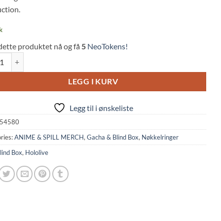
ction.
k
dette produktet nå og få
5
NeoTokens!
ve: Capsule Rubber Mascot – Origin 3 (Random, Bandai) quantity
LEGG I KURV
Legg til i ønskeliste
54580
ries:
ANIME & SPILL MERCH
,
Gacha & Blind Box
,
Nøkkelringer
lind Box
,
Hololive