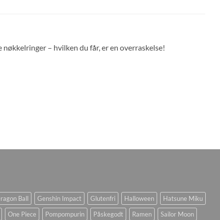
nøkkelringer – hvilken du får, er en overraskelse!
ragon Ball
Genshin Impact
Glutenfri
Halloween
Hatsune Miku
One Piece
Pompompurin
Påskegodt
Ramen
Sailor Moon