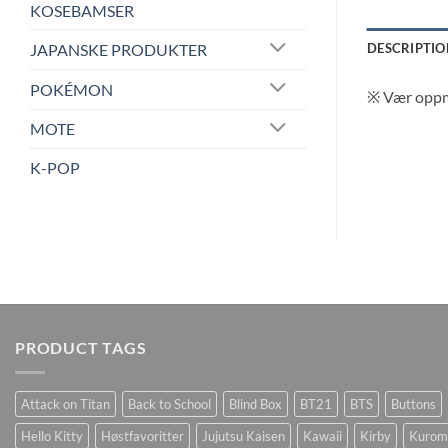
KOSEBAMSER
DESCRIPTIO
JAPANSKE PRODUKTER
POKÉMON
※ V
ær oppme
MOTE
K-POP
PRODUCT TAGS
Attack on Titan
Back to School
Blind Box
BT21
BTS
Buttons
Hello Kitty
Høstfavoritter
Jujutsu Kaisen
Kawaii
Kirby
Kurom