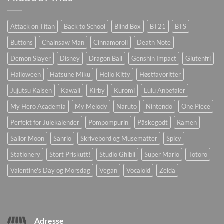
Attack on Titan
Back to School
Blind Box
BT21
BTS
Buttons
Chainsaw Man
Cinnamoroll
Death Note
Demon Slayer
Disney
Dragon Ball
Genshin Impact
Glutenfri
Halloween
Hatsune Miku
Hello Kitty
Høstfavoritter
Jujutsu Kaisen
Kawaii
Kirby
Kuromi
Lulu Anbefaler
My Hero Academia
My Melody
Naruto
Nintendo
One Piece
Perfekt for Julekalender
Pompompurin
Påskegodt
Ramen
Sailor Moon
Sanrio
Skrivebord og Musematter
Spicy
Stationery
Stort Priskutt!
Studio Ghibli
Super Mario
Totoro
Valentine's Day og Morsdag
Vegan
Vocaloid
Zelda
Adresse