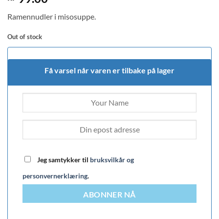
out of 5
based on
Ramennudler i misosuppe.
customer
rating
Out of stock
Få varsel når varen er tilbake på lager
Jeg samtykker til
bruksvilkår og
personvernerklæring
.
ABONNER NÅ