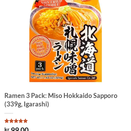
Ramen 3 Pack: Miso Hokkaido Sapporo
(339g, Igarashi)
Rated
1
5
99.00
kr