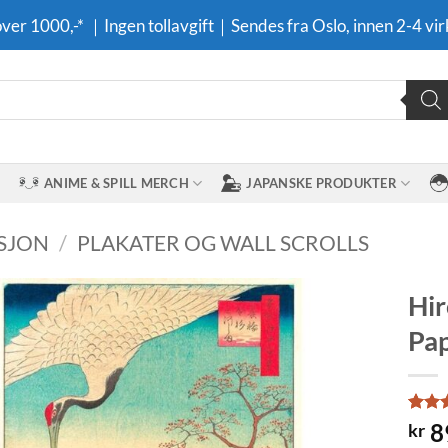
 over 1000,-* ｜Ingen tollavgift｜Sendes fra Oslo, innen 2-4 vir
ANIME & SPILL MERCH
JAPANSKE PRODUKTER
SJON
/
PLAKATER OG WALL SCROLLS
Hir
Pap
Legg til i
ønskeliste
Rate
1
8
kr
out o