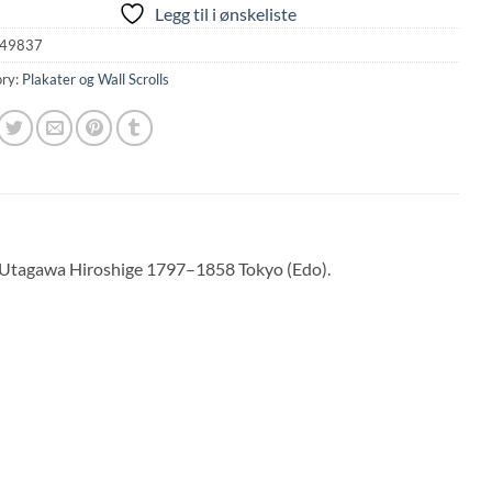
Legg til i ønskeliste
49837
ry:
Plakater og Wall Scrolls
 Utagawa Hiroshige 1797–1858 Tokyo (Edo).