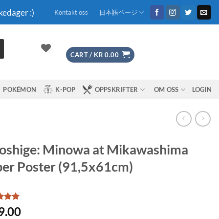
kedager :)
Kontakt oss
日本語ページ
CART /
KR
0.00
POKÉMON
K-POP
OPPSKRIFTER
OM OSS
LOGIN
oshige: Minowa at Mikawashima
er Poster (91,5x61cm)
d
5
9.00
f 5