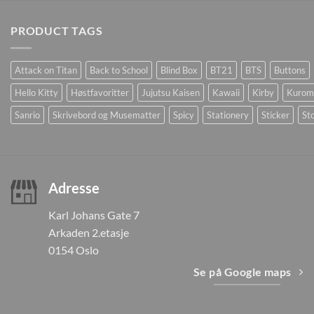
PRODUCT TAGS
Attack on Titan
Back to School
Blind Box
BT21
BTS
Buttons
Hello Kitty
Høstfavoritter
Jujutsu Kaisen
Kawaii
Kirby
Kurom
Sanrio
Skrivebord og Musematter
Spicy
Stationery
Sticker
Sto
Adresse
Karl Johans Gate 7
Arkaden 2.etasje
0154 Oslo
Se på Google maps