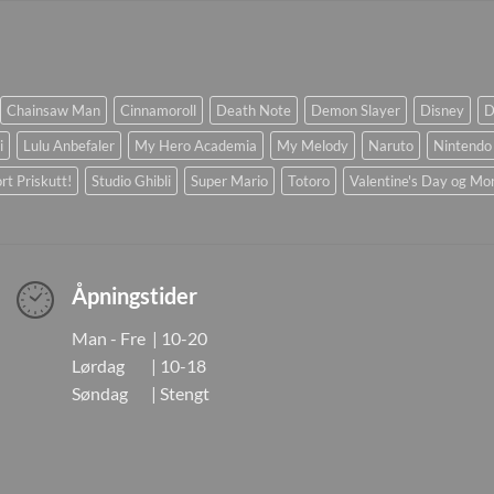
Chainsaw Man
Cinnamoroll
Death Note
Demon Slayer
Disney
D
i
Lulu Anbefaler
My Hero Academia
My Melody
Naruto
Nintendo
rt Priskutt!
Studio Ghibli
Super Mario
Totoro
Valentine's Day og Mo
Åpningstider
Man - Fre | 10-20
Lørdag | 10-18
Søndag | Stengt