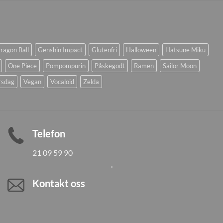
ragon Ball
Genshin Impact
Glutenfri
Halloween
Hatsune Miku
One Piece
Pompompurin
Påskegodt
Ramen
Sailor Moon
rsdag
Vegan
Vocaloid
Zelda
Telefon
21 09 59 90
Kontakt oss