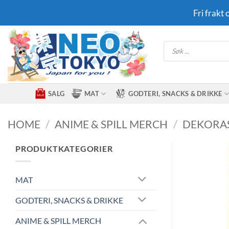
Skip
Fri frakt
to
content
Products
search
SALG
MAT
GODTERI, SNACKS & DRIKKE
HOME
/
ANIME & SPILL MERCH
/
DEKORA
PRODUKTKATEGORIER
MAT
GODTERI, SNACKS & DRIKKE
ANIME & SPILL MERCH