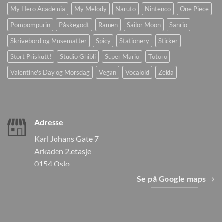
My Hero Academia
My Melody
Naruto
Nintendo
One Piece
Pompompurin
Påskegodt
Ramen
Sailor Moon
Sanrio
Skrivebord og Musematter
Spicy
Stationery
Sticker
Stort Priskutt!
Studio Ghibli
Super Mario
Totoro
Valentine's Day og Morsdag
Vegan
Vocaloid
Zelda
Adresse
Karl Johans Gate 7
Arkaden 2.etasje
0154 Oslo
Se på Google maps