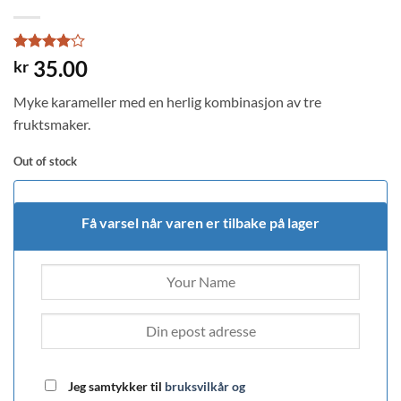
Rated
1
4
35.00
kr
out of 5
based on
Myke karameller med en herlig kombinasjon av tre
customer
rating
fruktsmaker.
Out of stock
Få varsel når varen er tilbake på lager
Jeg samtykker til
bruksvilkår og