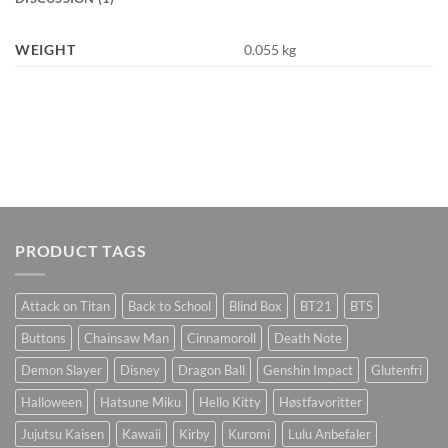
WEIGHT
0.055 kg
PRODUCT TAGS
Attack on Titan
Back to School
Blind Box
BT21
BTS
Buttons
Chainsaw Man
Cinnamoroll
Death Note
Demon Slayer
Disney
Dragon Ball
Genshin Impact
Glutenfri
Halloween
Hatsune Miku
Hello Kitty
Høstfavoritter
Jujutsu Kaisen
Kawaii
Kirby
Kuromi
Lulu Anbefaler