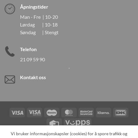
Åpningstider
Man - Fre | 10-20
Lørdag | 10-18
Søndag | Stengt
Telefon
21 09 59 90
Kontakt oss
Visa
Visa
Maestro
MasterCard
MasterCard
Klarna
DanK
Electron
2
Credit
Vipps
Card
Vi bruker informasjonskapsler (cookies) for å spore trafikk og