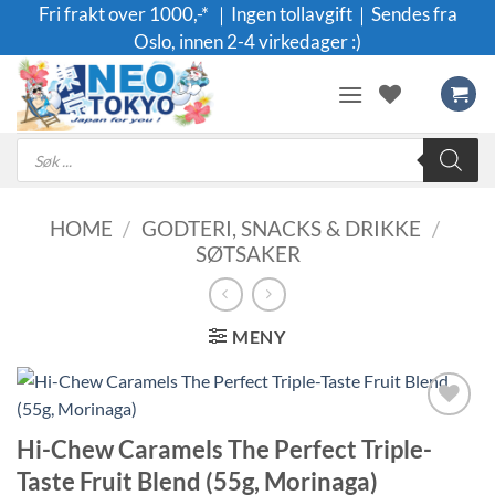
Skip
Fri frakt over 1000,-* ｜Ingen tollavgift｜Sendes fra
to
Oslo, innen 2-4 virkedager :)
content
Products
search
HOME
/
GODTERI, SNACKS & DRIKKE
/
SØTSAKER
MENY
Legg til i
Hi-Chew Caramels The Perfect Triple-
ønskeliste
Taste Fruit Blend (55g, Morinaga)