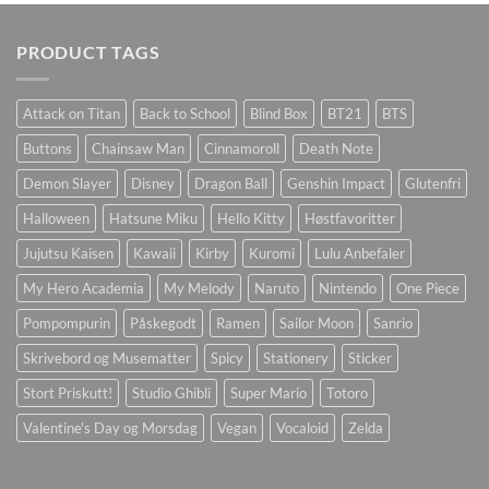
PRODUCT TAGS
Attack on Titan
Back to School
Blind Box
BT21
BTS
Buttons
Chainsaw Man
Cinnamoroll
Death Note
Demon Slayer
Disney
Dragon Ball
Genshin Impact
Glutenfri
Halloween
Hatsune Miku
Hello Kitty
Høstfavoritter
Jujutsu Kaisen
Kawaii
Kirby
Kuromi
Lulu Anbefaler
My Hero Academia
My Melody
Naruto
Nintendo
One Piece
Pompompurin
Påskegodt
Ramen
Sailor Moon
Sanrio
Skrivebord og Musematter
Spicy
Stationery
Sticker
Stort Priskutt!
Studio Ghibli
Super Mario
Totoro
Valentine's Day og Morsdag
Vegan
Vocaloid
Zelda