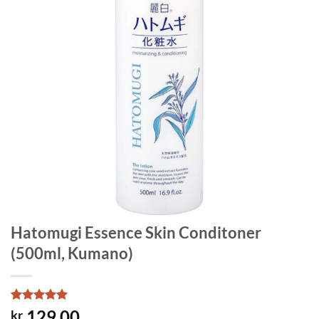
Hatomugi Essence Skin Conditoner
(500ml, Kumano)
Rated
1
5
129.00
kr