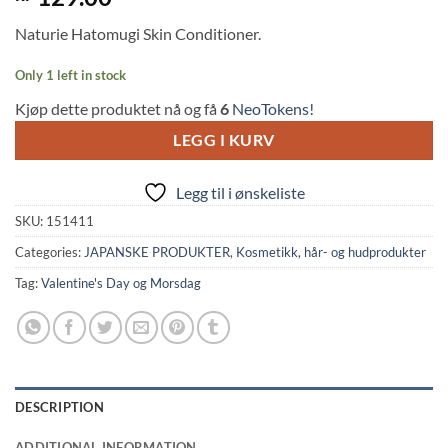
out of 5
based on
Naturie Hatomugi Skin Conditioner.
customer
rating
Only 1 left in stock
Kjøp dette produktet nå og få
6
NeoTokens!
LEGG I KURV
Legg til i ønskeliste
SKU:
151411
Categories:
JAPANSKE PRODUKTER
,
Kosmetikk, hår- og hudprodukter
Tag:
Valentine's Day og Morsdag
DESCRIPTION
ADDITIONAL INFORMATION