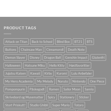
PRODUCT TAGS
Attack on Titan
Back to School
Blind Box
BT21
BTS
Buttons
Chainsaw Man
Cinnamoroll
Death Note
Demon Slayer
Disney
Dragon Ball
Genshin Impact
Glutenfri
Halloween
Hatsune Miku
Hello Kitty
Høstfavoritter
Jujutsu Kaisen
Kawaii
Kirby
Kuromi
Lulu Anbefaler
My Hero Academia
My Melody
Naruto
Nintendo
One Piece
Pompompurin
Påskegodt
Ramen
Sailor Moon
Sanrio
Skrivebord og Musematter
Spicy
Stationery
Sticker
Stort Priskutt!
Studio Ghibli
Super Mario
Totoro