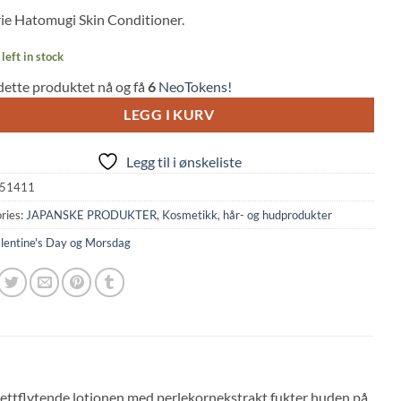
 on
ie Hatomugi Skin Conditioner.
mer
left in stock
dette produktet nå og få
6
NeoTokens!
LEGG I KURV
Legg til i ønskeliste
51411
ries:
JAPANSKE PRODUKTER
,
Kosmetikk, hår- og hudprodukter
lentine's Day og Morsdag
ettflytende lotionen med perlekornekstrakt fukter huden på