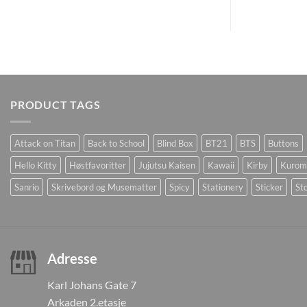
PRODUCT TAGS
Attack on Titan
Back to School
Blind Box
BT21
BTS
Buttons
Hello Kitty
Høstfavoritter
Jujutsu Kaisen
Kawaii
Kirby
Kurom
Sanrio
Skrivebord og Musematter
Spicy
Stationery
Sticker
Sto
Adresse
Karl Johans Gate 7
Arkaden 2.etasje