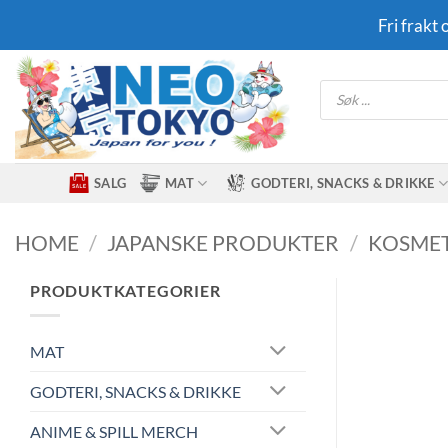
Skip
Fri frakt
to
content
Products
search
SALG
MAT
GODTERI, SNACKS & DRIKKE
HOME
/
JAPANSKE PRODUKTER
/
KOSMET
PRODUKTKATEGORIER
MAT
GODTERI, SNACKS & DRIKKE
ANIME & SPILL MERCH