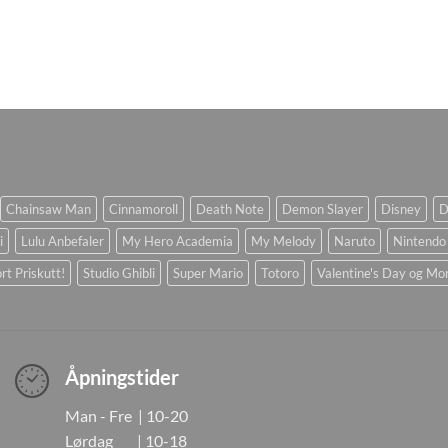
Chainsaw Man
Cinnamoroll
Death Note
Demon Slayer
Disney
D
i
Lulu Anbefaler
My Hero Academia
My Melody
Naruto
Nintendo
rt Priskutt!
Studio Ghibli
Super Mario
Totoro
Valentine's Day og Mo
Åpningstider
Man - Fre | 10-20
Lørdag | 10-18