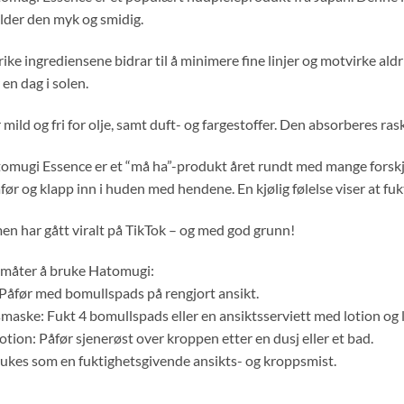
lder den myk og smidig.
ike ingrediensene bidrar til å minimere fine linjer og motvirke ald
en dag i solen.
mild og fri for olje, samt duft- og fargestoffer. Den absorberes ra
omugi Essence er et “må ha”-produkt året rundt med mange forskje
ør og klapp inn i huden med hendene. En kjølig følelse viser at fuk
n har gått viralt på TikTok – og med god grunn!
e måter å bruke Hatomugi:
Påfør med bomullspads på rengjort ansikt.
aske: Fukt 4 bomullspads eller en ansiktsserviett med lotion og la
tion: Påfør sjenerøst over kroppen etter en dusj eller et bad.
ukes som en fuktighetsgivende ansikts- og kroppsmist.