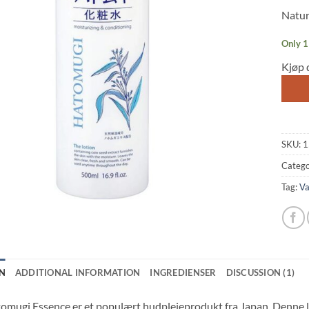
based
Natur
custo
rating
Only 1 
Kjøp 
SKU:
1
Catego
Tag:
Va
N
ADDITIONAL INFORMATION
INGREDIENSER
DISCUSSION (1)
omugi Essence er et populært hudpleieprodukt fra Japan. Denne l