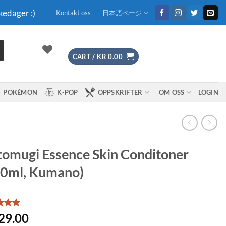
kedager :)
Kontakt oss
日本語ページ
CART /
KR
0.00
POKÉMON
K-POP
OPPSKRIFTER
OM OSS
LOGIN
omugi Essence Skin Conditoner
00ml, Kumano)
d
5
29.00
f 5