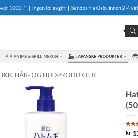
 over 1000,-* ｜Ingen tollavgift｜Sendes fra Oslo, innen 2-4 vir
ANIME & SPILL MERCH
JAPANSKE PRODUKTER
IKK, HÅR- OG HUDPRODUKTER
Hat
(5
Legg til i
ønskeliste
Rate
1
1
kr
out o