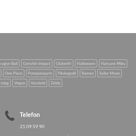
ragon Ball
Genshin Impact
Glutenfri
Halloween
Hatsune Miku
One Piece
Pompompurin
Påskegodt
Ramen
Sailor Moon
rsdag
Vegan
Vocaloid
Zelda
Telefon
21 09 59 90