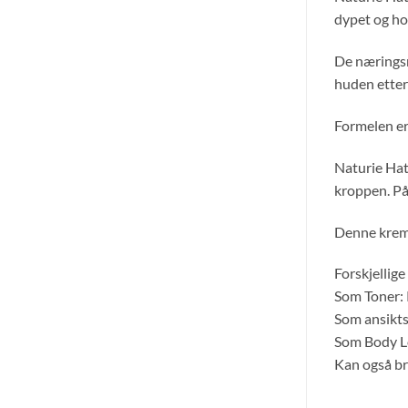
dypet og ho
De næringsr
huden etter 
Formelen er 
Naturie Hat
kroppen. Påf
Denne kreme
Forskjellig
Som Toner: 
Som ansiktsm
Som Body Lo
Kan også br