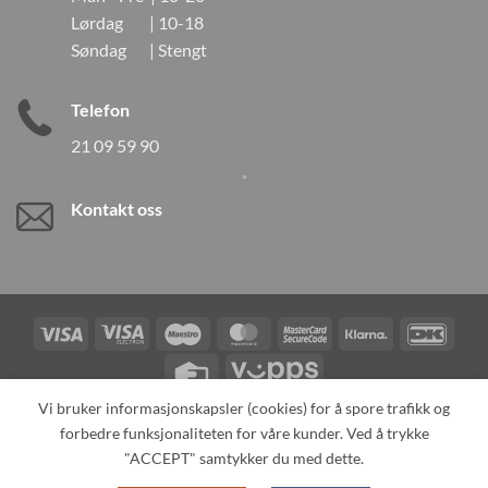
Lørdag | 10-18
Søndag | Stengt
Telefon
21 09 59 90
Kontakt oss
Visa
Visa
Maestro
MasterCard
MasterCard
Klarna
DanK
Electron
2
Credit
Vipps
Card
Vi bruker informasjonskapsler (cookies) for å spore trafikk og
forbedre funksjonaliteten for våre kunder. Ved å trykke
TILBAKEKALLINGER
KONTAKT OSS
OM OSS
SPESIALBESTILLING
MIN KONTO
ALL PRODUCTS
"ACCEPT" samtykker du med dette.
Copyright 2026 ©
Neo Tokyo by Neo Tokyo Norway AS -With Love