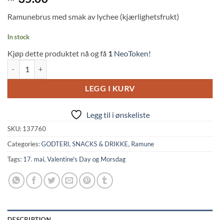
out of 5
based on
Ramunebrus med smak av lychee (kjærlighetsfrukt)
customer
ratings
In stock
Kjøp dette produktet nå og få
1
NeoToken!
Ramune Lychee Kjærlighetsfrukt Flavor (200ml, Hata Kousen) quantit
LEGG I KURV
Legg til i ønskeliste
SKU:
137760
Categories:
GODTERI, SNACKS & DRIKKE
,
Ramune
Tags:
17. mai
,
Valentine's Day og Morsdag
DESCRIPTION