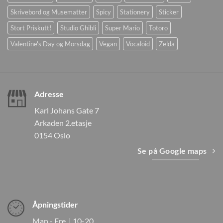
Skrivebord og Musematter
Spicy
Stationery
Sticker
Stort Priskutt!
Studio Ghibli
Super Mario
Totoro
Valentine's Day og Morsdag
Vegan
Vocaloid
Zelda
Adresse
Karl Johans Gate 7
Arkaden 2.etasje
0154 Oslo
Se på Google maps
Åpningstider
Man - Fre | 10-20