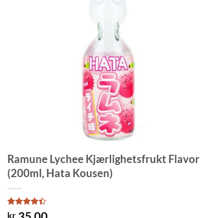
Ramune Lychee Kjærlighetsfrukt Flavor
(200ml, Hata Kousen)
Rated
5
4.4
35.00
kr