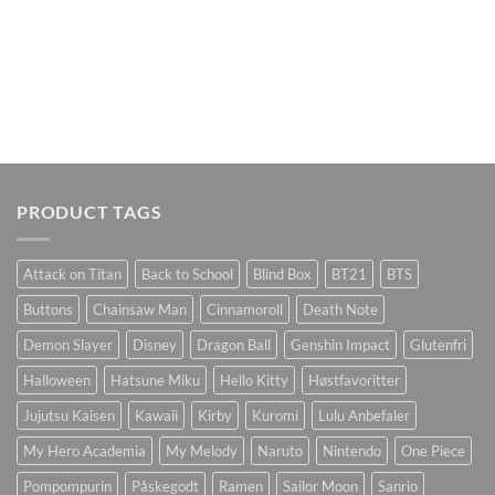
PRODUCT TAGS
Attack on Titan
Back to School
Blind Box
BT21
BTS
Buttons
Chainsaw Man
Cinnamoroll
Death Note
Demon Slayer
Disney
Dragon Ball
Genshin Impact
Glutenfri
Halloween
Hatsune Miku
Hello Kitty
Høstfavoritter
Jujutsu Kaisen
Kawaii
Kirby
Kuromi
Lulu Anbefaler
My Hero Academia
My Melody
Naruto
Nintendo
One Piece
Pompompurin
Påskegodt
Ramen
Sailor Moon
Sanrio