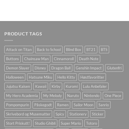
PRODUCT TAGS
Attack on Titan
Back to School
Blind Box
BT21
BTS
Buttons
Chainsaw Man
Cinnamoroll
Death Note
Demon Slayer
Disney
Dragon Ball
Genshin Impact
Glutenfri
Halloween
Hatsune Miku
Hello Kitty
Høstfavoritter
Jujutsu Kaisen
Kawaii
Kirby
Kuromi
Lulu Anbefaler
My Hero Academia
My Melody
Naruto
Nintendo
One Piece
Pompompurin
Påskegodt
Ramen
Sailor Moon
Sanrio
Skrivebord og Musematter
Spicy
Stationery
Sticker
Stort Priskutt!
Studio Ghibli
Super Mario
Totoro