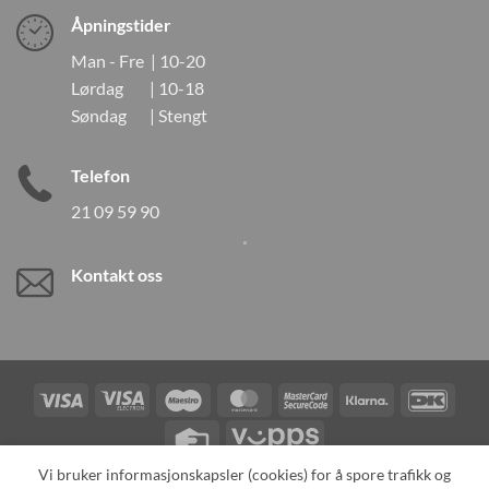
Åpningstider
Man - Fre | 10-20
Lørdag | 10-18
Søndag | Stengt
Telefon
21 09 59 90
Kontakt oss
Visa
Visa
Maestro
MasterCard
MasterCard
Klarna
DanK
Electron
2
Credit
Vipps
Card
Vi bruker informasjonskapsler (cookies) for å spore trafikk og