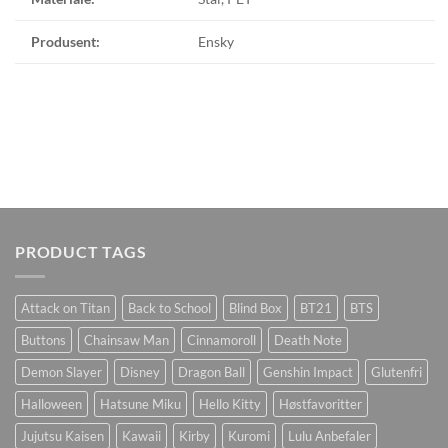
Produsent:
Ensky
PRODUCT TAGS
Attack on Titan
Back to School
Blind Box
BT21
BTS
Buttons
Chainsaw Man
Cinnamoroll
Death Note
Demon Slayer
Disney
Dragon Ball
Genshin Impact
Glutenfri
Halloween
Hatsune Miku
Hello Kitty
Høstfavoritter
Jujutsu Kaisen
Kawaii
Kirby
Kuromi
Lulu Anbefaler