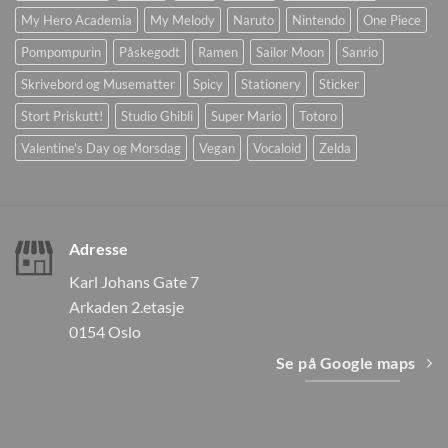
My Hero Academia
My Melody
Naruto
Nintendo
One Piece
Pompompurin
Påskegodt
Ramen
Sailor Moon
Sanrio
Skrivebord og Musematter
Spicy
Stationery
Sticker
Stort Priskutt!
Studio Ghibli
Super Mario
Totoro
Valentine's Day og Morsdag
Vegan
Vocaloid
Zelda
Adresse
Karl Johans Gate 7
Arkaden 2.etasje
0154 Oslo
Se på Google maps