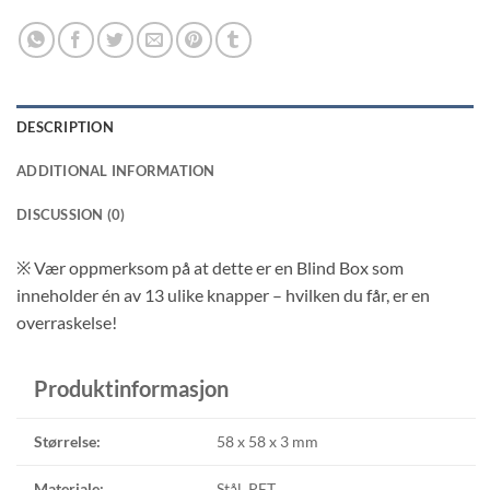
DESCRIPTION
ADDITIONAL INFORMATION
DISCUSSION (0)
※ V
ær oppmerksom på at dette er en Blind Box som
inneholder én av 13 ulike knapper – hvilken du får, er en
overraskelse!
Produktinformasjon
Størrelse:
58 x 58 x 3 mm
Materiale:
Stål, PET