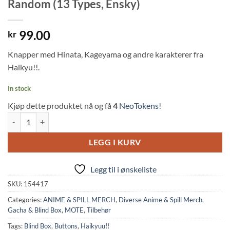
Random (13 Types, Ensky)
99.00
kr
Knapper med Hinata, Kageyama og andre karakterer fra
Haikyu!!.
In stock
Kjøp dette produktet nå og få
4
NeoTokens!
Haikyuu!!: Glitter Badge Collection 2 - Random (13 Types, Ensky) quan
LEGG I KURV
Legg til i ønskeliste
SKU:
154417
Categories:
ANIME & SPILL MERCH
,
Diverse Anime & Spill Merch
,
Gacha & Blind Box
,
MOTE
,
Tilbehør
Tags:
Blind Box
,
Buttons
,
Haikyuu!!