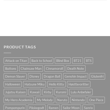
PRODUCT TAGS
Attack on Titan
Back to School
Blind Box
BT21
BTS
Buttons
Chainsaw Man
Cinnamoroll
Death Note
Demon Slayer
Disney
Dragon Ball
Genshin Impact
Glutenfri
Halloween
Hatsune Miku
Hello Kitty
Høstfavoritter
Jujutsu Kaisen
Kawaii
Kirby
Kuromi
Lulu Anbefaler
My Hero Academia
My Melody
Naruto
Nintendo
One Piece
Pompompurin
Påskegodt
Ramen
Sailor Moon
Sanrio