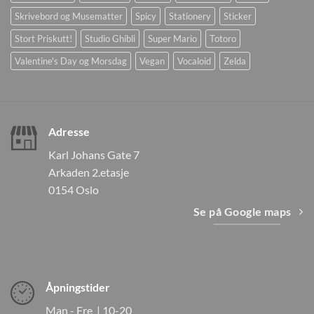
Skrivebord og Musematter
Spicy
Stationery
Sticker
Stort Priskutt!
Studio Ghibli
Super Mario
Totoro
Valentine's Day og Morsdag
Vegan
Vocaloid
Zelda
Adresse
Karl Johans Gate 7
Arkaden 2.etasje
0154 Oslo
Se på Google maps
Åpningstider
Man - Fre | 10-20