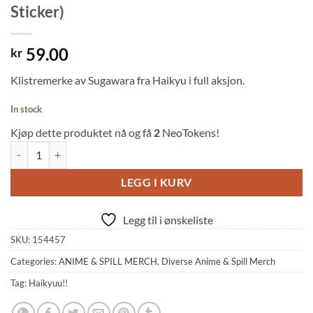
Sticker)
59.00
kr
Klistremerke av Sugawara fra Haikyu i full aksjon.
In stock
Kjøp dette produktet nå og få
2
NeoTokens!
Haikyuu!!: Vinyl Waterproof Sticker - Sugawara Koshi (62x71mm, Gen
LEGG I KURV
Legg til i ønskeliste
SKU:
154457
Categories:
ANIME & SPILL MERCH
,
Diverse Anime & Spill Merch
Tag:
Haikyuu!!