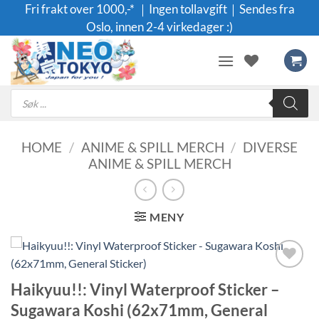
Skip
Fri frakt over 1000,-* ｜Ingen tollavgift｜Sendes fra
to
Oslo, innen 2-4 virkedager :)
content
Products
search
HOME
/
ANIME & SPILL MERCH
/
DIVERSE
ANIME & SPILL MERCH
MENY
Legg til i
Haikyuu!!: Vinyl Waterproof Sticker –
ønskeliste
Sugawara Koshi (62x71mm, General