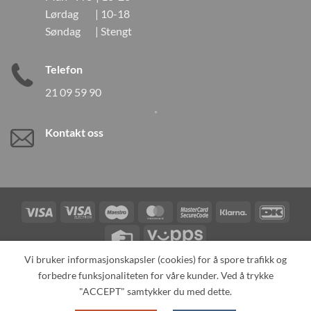
Lørdag | 10-18
Søndag | Stengt
Telefon
21 09 59 90
Kontakt oss
Visa
Visa
Maestro
MasterCard
MasterCard
Klarna
DanK
Electron
2
Credit
Vipps
Card
Vi bruker informasjonskapsler (cookies) for å spore trafikk og
forbedre funksjonaliteten for våre kunder. Ved å trykke
TILBAKEKALLINGER
KONTAKT OSS
OM OSS
SPESIALBESTILLING
MIN KONTO
ALL PRODUCTS
"ACCEPT" samtykker du med dette.
Copyright 2026 ©
Neo Tokyo by Neo Tokyo Norway AS -With Love