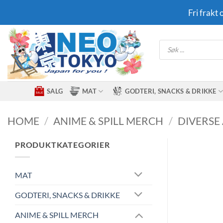
Skip
Fri frakt
to
content
Products
search
SALG
MAT
GODTERI, SNACKS & DRIKKE
HOME
/
ANIME & SPILL MERCH
/
DIVERSE
PRODUKTKATEGORIER
MAT
GODTERI, SNACKS & DRIKKE
ANIME & SPILL MERCH