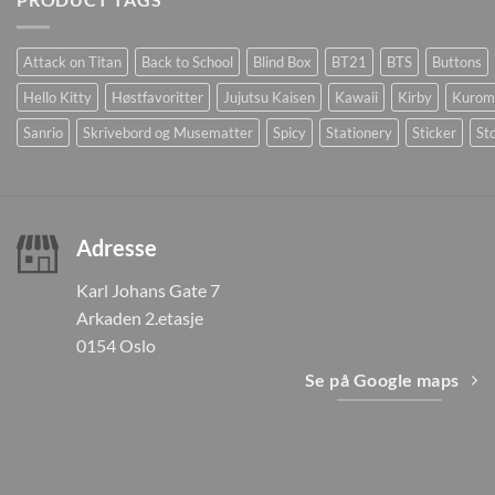
Attack on Titan
Back to School
Blind Box
BT21
BTS
Buttons
Hello Kitty
Høstfavoritter
Jujutsu Kaisen
Kawaii
Kirby
Kurom
Sanrio
Skrivebord og Musematter
Spicy
Stationery
Sticker
Sto
Adresse
Karl Johans Gate 7
Arkaden 2.etasje
0154 Oslo
Se på Google maps