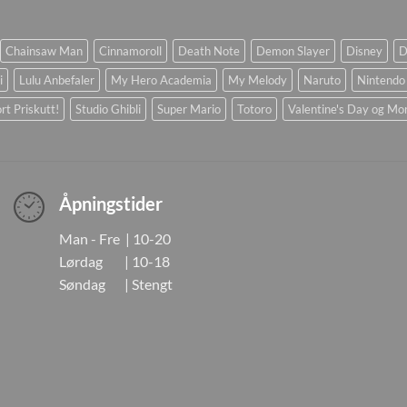
Chainsaw Man
Cinnamoroll
Death Note
Demon Slayer
Disney
D
i
Lulu Anbefaler
My Hero Academia
My Melody
Naruto
Nintendo
rt Priskutt!
Studio Ghibli
Super Mario
Totoro
Valentine's Day og Mo
Åpningstider
Man - Fre | 10-20
Lørdag | 10-18
Søndag | Stengt