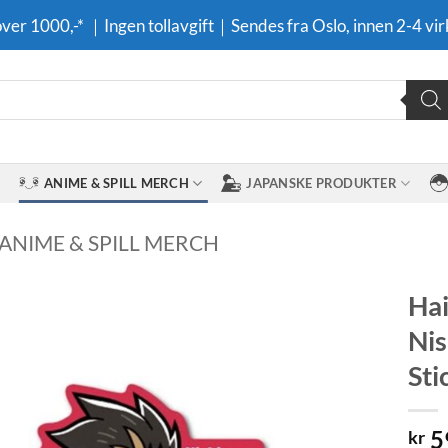
 over 1000,-* ｜Ingen tollavgift｜Sendes fra Oslo, innen 2-4 vir
ANIME & SPILL MERCH
JAPANSKE PRODUKTER
 ANIME & SPILL MERCH
Hai
Nis
Legg til i
ønskeliste
Sti
5
kr