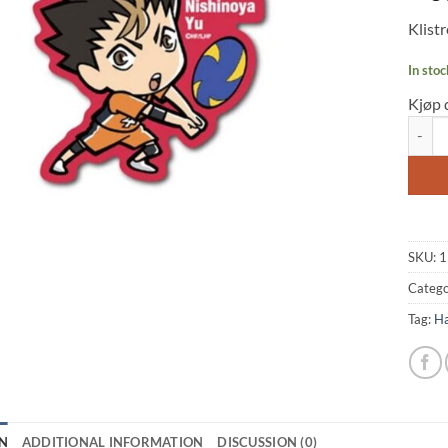
Klistr
In stoc
Kjøp 
Haikyu
SKU:
1
Catego
Tag:
Ha
N
ADDITIONAL INFORMATION
DISCUSSION (0)