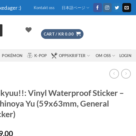
kedager :)
Kontakt oss
日本語ページ
CART /
KR
0.00
POKÉMON
K-POP
OPPSKRIFTER
OM OSS
LOGIN
kyuu!!: Vinyl Waterproof Sticker –
hinoya Yu (59x63mm, General
cker)
9.00