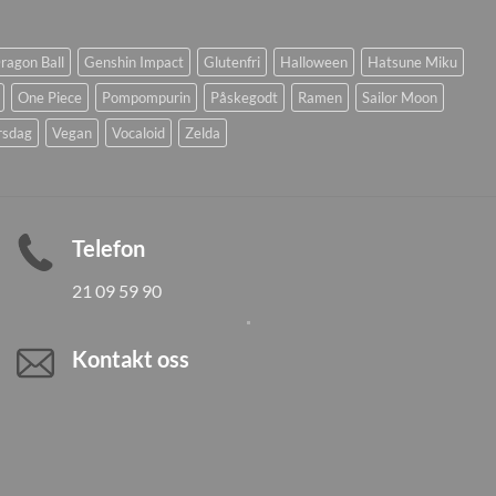
ragon Ball
Genshin Impact
Glutenfri
Halloween
Hatsune Miku
One Piece
Pompompurin
Påskegodt
Ramen
Sailor Moon
rsdag
Vegan
Vocaloid
Zelda
Telefon
21 09 59 90
Kontakt oss