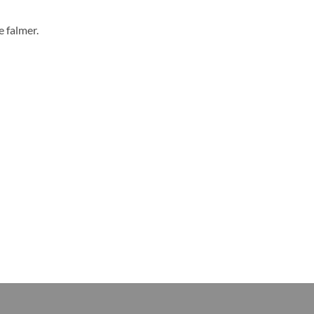
e
falmer.