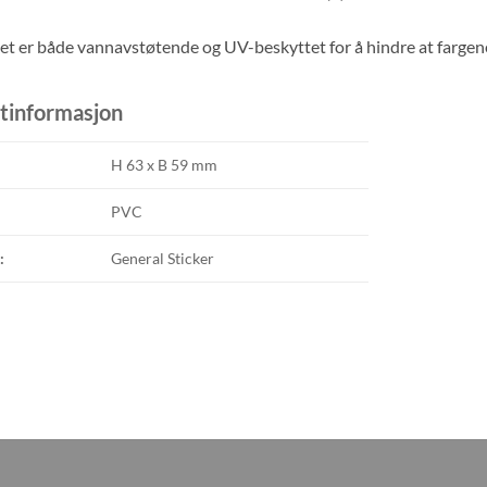
et er både vannavstøtende og UV-beskyttet for å hindre at fargen
tinformasjon
H 63 x B 59 mm
PVC
:
General Sticker