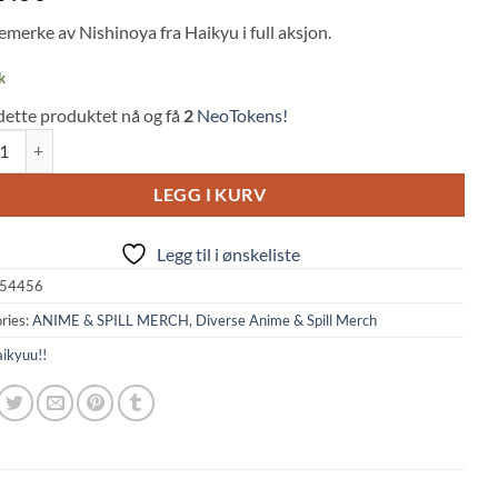
emerke av Nishinoya fra Haikyu i full aksjon.
k
dette produktet nå og få
2
NeoTokens!
u!!: Vinyl Waterproof Sticker - Nishinoya Yu (59x63mm, General Sticke
LEGG I KURV
Legg til i ønskeliste
54456
ries:
ANIME & SPILL MERCH
,
Diverse Anime & Spill Merch
ikyuu!!