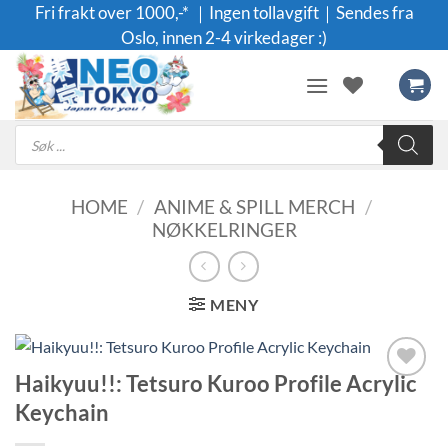
Skip
Fri frakt over 1000,-* ｜Ingen tollavgift｜Sendes fra
to
Oslo, innen 2-4 virkedager :)
content
Products
search
HOME
/
ANIME & SPILL MERCH
/
NØKKELRINGER
MENY
Haikyuu!!: Tetsuro Kuroo Profile Acrylic
Legg til i
Keychain
ønskeliste