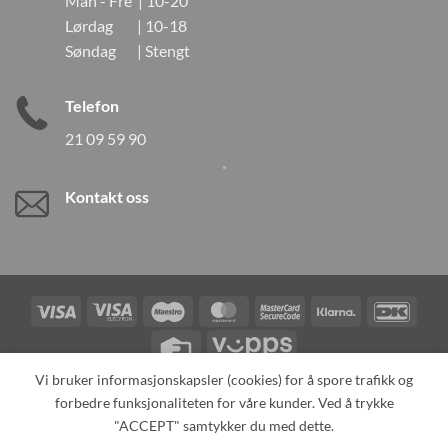
Man - Fre | 10-20
Lørdag | 10-18
Søndag | Stengt
Telefon
21 09 59 90
Kontakt oss
Visa
Visa
Maestro
MasterCard
MasterCard
Klarna
DanK
Electron
2
Credit
Vipps
Card
Vi bruker informasjonskapsler (cookies) for å spore trafikk og
forbedre funksjonaliteten for våre kunder. Ved å trykke
TILBAKEKALLINGER
KONTAKT OSS
OM OSS
SPESIALBESTILLING
MIN KONTO
ALL PRODUCTS
"ACCEPT" samtykker du med dette.