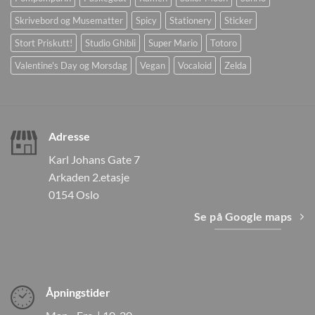
Skrivebord og Musematter
Spicy
Stationery
Sticker
Stort Priskutt!
Studio Ghibli
Super Mario
Totoro
Valentine's Day og Morsdag
Vegan
Vocaloid
Zelda
Adresse
Karl Johans Gate 7
Arkaden 2.etasje
0154 Oslo
Se på Google maps
Åpningstider