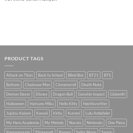
PRODUCT TAGS
Attack on Titan
Back to School
Blind Box
BT21
BTS
Buttons
Chainsaw Man
Cinnamoroll
Death Note
Demon Slayer
Disney
Dragon Ball
Genshin Impact
Glutenfri
Halloween
Hatsune Miku
Hello Kitty
Høstfavoritter
Jujutsu Kaisen
Kawaii
Kirby
Kuromi
Lulu Anbefaler
My Hero Academia
My Melody
Naruto
Nintendo
One Piece
Pompompurin
Påskegodt
Ramen
Sailor Moon
Sanrio