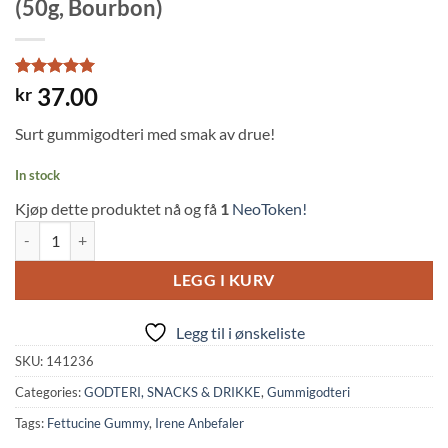
(50g, Bourbon)
Rated
1
5
37.00
kr
out of 5
based on
Surt gummigodteri med smak av drue!
customer
rating
In stock
Kjøp dette produktet nå og få
1
NeoToken!
Gummy Fettuccine – Italian Grape Flavor (50g, Bourbon) quantity
LEGG I KURV
Legg til i ønskeliste
SKU:
141236
Categories:
GODTERI, SNACKS & DRIKKE
,
Gummigodteri
Tags:
Fettucine Gummy
,
Irene Anbefaler