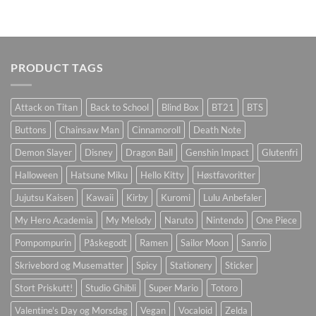
PRODUCT TAGS
Attack on Titan
Back to School
Blind Box
BT21
BTS
Buttons
Chainsaw Man
Cinnamoroll
Death Note
Demon Slayer
Disney
Dragon Ball
Genshin Impact
Glutenfri
Halloween
Hatsune Miku
Hello Kitty
Høstfavoritter
Jujutsu Kaisen
Kawaii
Kirby
Kuromi
Lulu Anbefaler
My Hero Academia
My Melody
Naruto
Nintendo
One Piece
Pompompurin
Påskegodt
Ramen
Sailor Moon
Sanrio
Skrivebord og Musematter
Spicy
Stationery
Sticker
Stort Priskutt!
Studio Ghibli
Super Mario
Totoro
Valentine's Day og Morsdag
Vegan
Vocaloid
Zelda