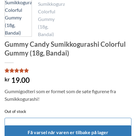
Gummy Candy Sumikkogurashi Colorful
Gummy (18g, Bandai)
Rated
1
5
19.00
kr
out of 5
based on
Gummigodteri som er formet som de søte figurene fra
customer
rating
Sumikkogurashi!
Out of stock
Få varsel når varen er tilbake på lager