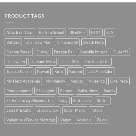
PRODUCT TAGS
Attack on Titan
Back to School
Blind Box
BT21
BTS
Buttons
Chainsaw Man
Cinnamoroll
Death Note
Demon Slayer
Disney
Dragon Ball
Genshin Impact
Glutenfri
Halloween
Hatsune Miku
Hello Kitty
Høstfavoritter
Jujutsu Kaisen
Kawaii
Kirby
Kuromi
Lulu Anbefaler
My Hero Academia
My Melody
Naruto
Nintendo
One Piece
Pompompurin
Påskegodt
Ramen
Sailor Moon
Sanrio
Skrivebord og Musematter
Spicy
Stationery
Sticker
Stort Priskutt!
Studio Ghibli
Super Mario
Totoro
Valentine's Day og Morsdag
Vegan
Vocaloid
Zelda