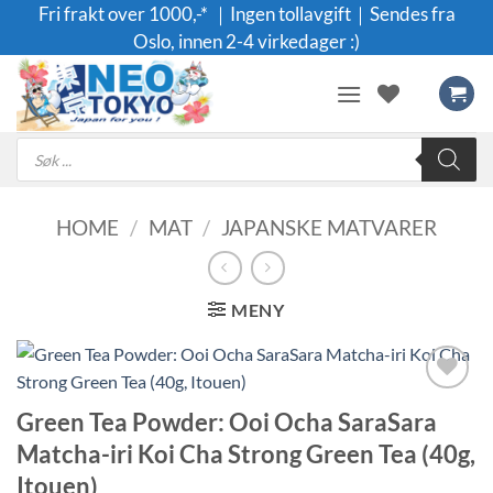
Skip
Fri frakt over 1000,-* ｜Ingen tollavgift｜Sendes fra
to
Oslo, innen 2-4 virkedager :)
content
Products
search
HOME
/
MAT
/
JAPANSKE MATVARER
MENY
Legg til i
Green Tea Powder: Ooi Ocha SaraSara
ønskeliste
Matcha-iri Koi Cha Strong Green Tea (40g,
Itouen)