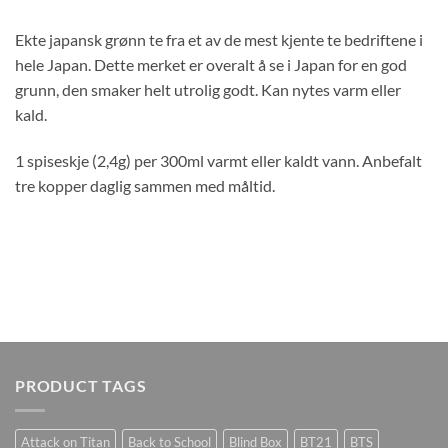
Ekte japansk grønn te fra et av de mest kjente te bedriftene i
hele Japan. Dette merket er overalt å se i Japan for en god
grunn, den smaker helt utrolig godt. Kan nytes varm eller
kald.
1 spiseskje (2,4g) per 300ml varmt eller kaldt vann. Anbefalt
tre kopper daglig sammen med måltid.
PRODUCT TAGS
Attack on Titan
Back to School
Blind Box
BT21
BTS