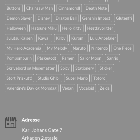
Buttons
Chainsaw Man
Cinnamoroll
Death Note
Demon Slayer
Disney
Dragon Ball
Genshin Impact
Glutenfri
Halloween
Hatsune Miku
Hello Kitty
Høstfavoritter
Jujutsu Kaisen
Kawaii
Kirby
Kuromi
Lulu Anbefaler
My Hero Academia
My Melody
Naruto
Nintendo
One Piece
Pompompurin
Påskegodt
Ramen
Sailor Moon
Sanrio
Skrivebord og Musematter
Spicy
Stationery
Sticker
Stort Priskutt!
Studio Ghibli
Super Mario
Totoro
Valentine's Day og Morsdag
Vegan
Vocaloid
Zelda
Adresse
Karl Johans Gate 7
Arkaden 2.etasje