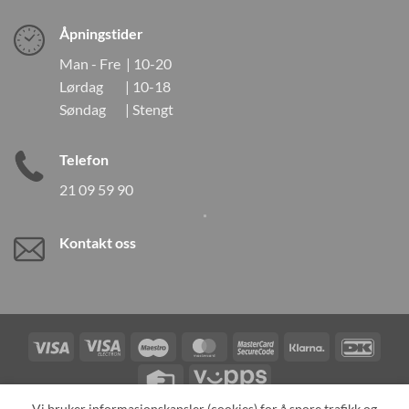
Åpningstider
Man - Fre | 10-20
Lørdag | 10-18
Søndag | Stengt
Telefon
21 09 59 90
Kontakt oss
Visa
Visa
Maestro
MasterCard
MasterCard
Klarna
DanK
Electron
2
Credit
Vipps
Card
Vi bruker informasjonskapsler (cookies) for å spore trafikk og