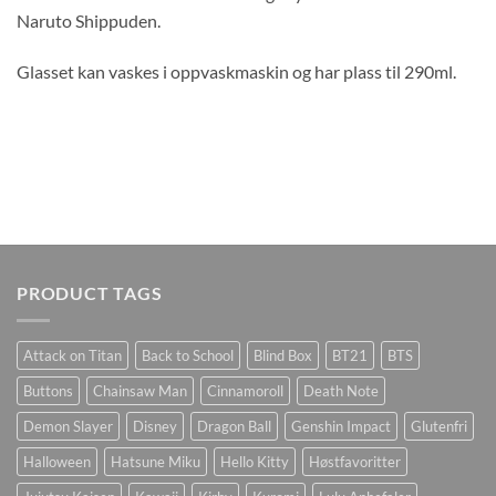
Naruto Shippuden.
Glasset kan vaskes i oppvaskmaskin og har plass til 290ml.
PRODUCT TAGS
Attack on Titan
Back to School
Blind Box
BT21
BTS
Buttons
Chainsaw Man
Cinnamoroll
Death Note
Demon Slayer
Disney
Dragon Ball
Genshin Impact
Glutenfri
Halloween
Hatsune Miku
Hello Kitty
Høstfavoritter