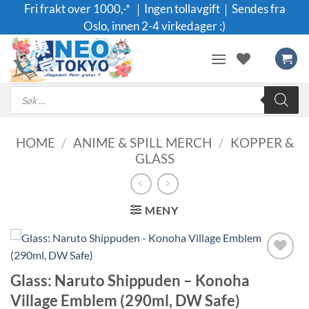
Skip
Fri frakt over 1000,-* ｜Ingen tollavgift｜Sendes fra
to
Oslo, innen 2-4 virkedager :)
content
Products
search
HOME
/
ANIME & SPILL MERCH
/
KOPPER &
GLASS
MENY
Legg til i
Glass: Naruto Shippuden – Konoha
ønskeliste
Village Emblem (290ml, DW Safe)