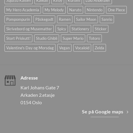
Jujutsu Kaisen
Kawaii
Kirby
Kuromi
Lulu Anbefaler
My Hero Academia
My Melody
Naruto
Nintendo
One Piece
Pompompurin
Påskegodt
Ramen
Sailor Moon
Sanrio
Skrivebord og Musematter
Spicy
Stationery
Sticker
Stort Priskutt!
Studio Ghibli
Super Mario
Totoro
Valentine's Day og Morsdag
Vegan
Vocaloid
Zelda
Adresse
Karl Johans Gate 7
Arkaden 2.etasje
0154 Oslo
Se på Google maps