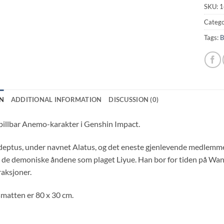
SKU:
1
Catego
Tags:
B
N
ADDITIONAL INFORMATION
DISCUSSION (0)
spillbar Anemo-karakter i Genshin Impact.
deptus, under navnet Alatus, og det eneste gjenlevende medlemm
 de demoniske åndene som plaget Liyue. Han bor for tiden på Wang
raksjoner.
matten er 80 x 30 cm.