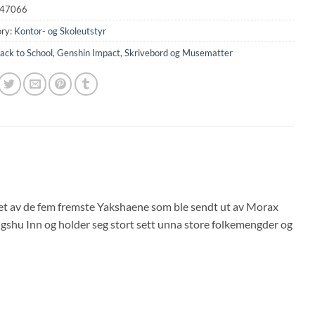
47066
ry:
Kontor- og Skoleutstyr
ack to School
,
Genshin Impact
,
Skrivebord og Musematter
et av de fem fremste Yakshaene som ble sendt ut av Morax
shu Inn og holder seg stort sett unna store folkemengder og