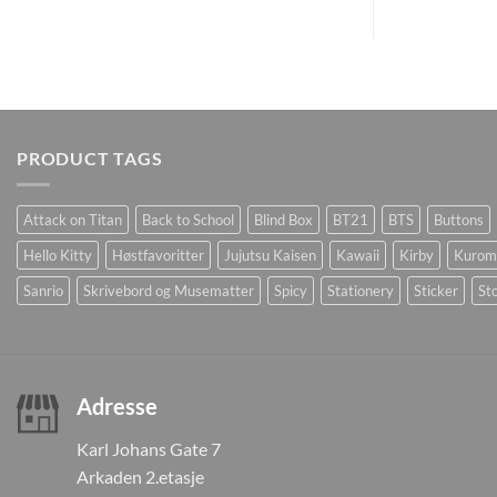
PRODUCT TAGS
Attack on Titan
Back to School
Blind Box
BT21
BTS
Buttons
Hello Kitty
Høstfavoritter
Jujutsu Kaisen
Kawaii
Kirby
Kurom
Sanrio
Skrivebord og Musematter
Spicy
Stationery
Sticker
Sto
Adresse
Karl Johans Gate 7
Arkaden 2.etasje