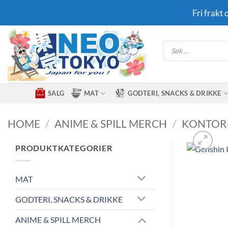
Skip
Fri frakt
to
content
Products
search
SALG
MAT
GODTERI, SNACKS & DRIKKE
HOME
/
ANIME & SPILL MERCH
/
KONTOR-
PRODUKTKATEGORIER
MAT
GODTERI, SNACKS & DRIKKE
ANIME & SPILL MERCH