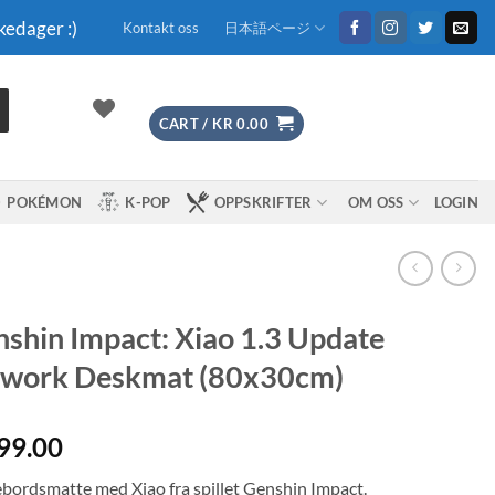
kedager :)
Kontakt oss
日本語ページ
CART /
KR
0.00
POKÉMON
K-POP
OPPSKRIFTER
OM OSS
LOGIN
shin Impact: Xiao 1.3 Update
twork Deskmat (80x30cm)
99.00
ebordsmatte med Xiao fra spillet Genshin Impact.