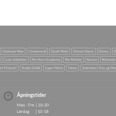
Chainsaw Man
Cinnamoroll
Death Note
Demon Slayer
Disney
D
i
Lulu Anbefaler
My Hero Academia
My Melody
Naruto
Nintendo
rt Priskutt!
Studio Ghibli
Super Mario
Totoro
Valentine's Day og Mo
Åpningstider
Man - Fre | 10-20
Lørdag | 10-18