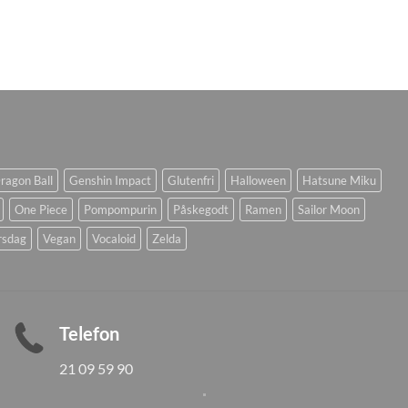
ragon Ball
Genshin Impact
Glutenfri
Halloween
Hatsune Miku
One Piece
Pompompurin
Påskegodt
Ramen
Sailor Moon
rsdag
Vegan
Vocaloid
Zelda
Telefon
21 09 59 90