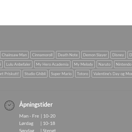
Chainsaw Man
Cinnamoroll
Death Note
Demon Slayer
Disney
D
i
Lulu Anbefaler
My Hero Academia
My Melody
Naruto
Nintendo
rt Priskutt!
Studio Ghibli
Super Mario
Totoro
Valentine's Day og Mo
Åpningstider
Man - Fre | 10-20
Lørdag | 10-18
Søndag | Stengt