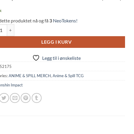
k
dette produktet nå og få
3
NeoTokens!
n Impact: TCG Genius Invokation Set 1 Booster Pack Chinese quantity
LEGG I KURV
Legg til i ønskeliste
52175
ries:
ANIME & SPILL MERCH
,
Anime & Spill TCG
nshin Impact