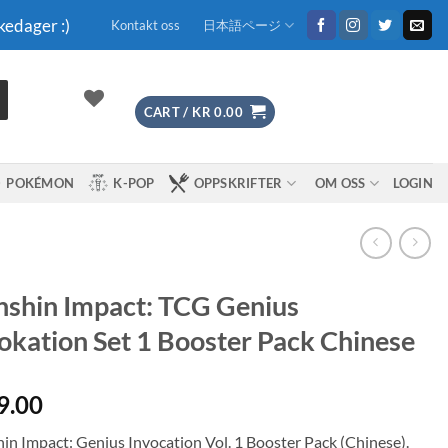
kedager :)
Kontakt oss
日本語ページ
CART /
KR
0.00
POKÉMON
K-POP
OPPSKRIFTER
OM OSS
LOGIN
shin Impact: TCG Genius
okation Set 1 Booster Pack Chinese
9.00
in Impact: Genius Invocation Vol. 1 Booster Pack (Chinese).