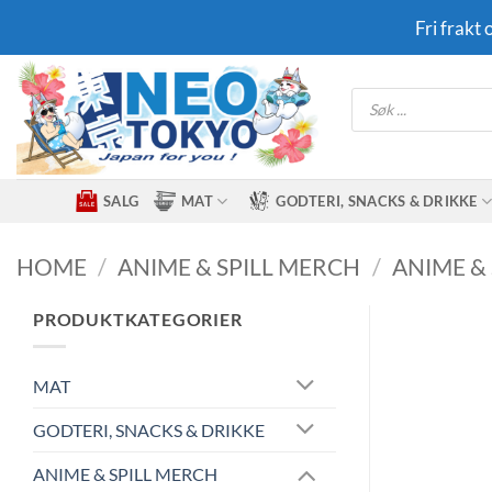
Skip
Fri frakt
to
content
Products
search
SALG
MAT
GODTERI, SNACKS & DRIKKE
HOME
/
ANIME & SPILL MERCH
/
ANIME & 
PRODUKTKATEGORIER
MAT
GODTERI, SNACKS & DRIKKE
ANIME & SPILL MERCH