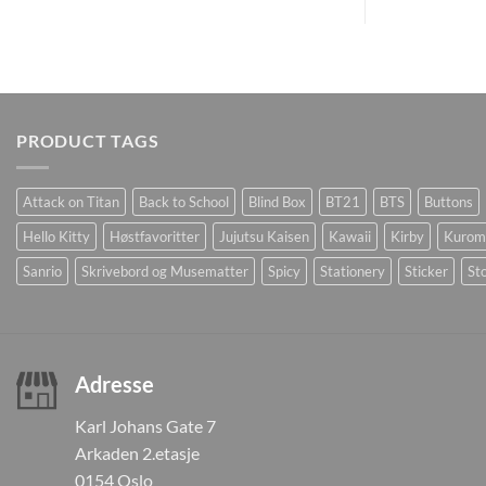
PRODUCT TAGS
Attack on Titan
Back to School
Blind Box
BT21
BTS
Buttons
Hello Kitty
Høstfavoritter
Jujutsu Kaisen
Kawaii
Kirby
Kurom
Sanrio
Skrivebord og Musematter
Spicy
Stationery
Sticker
Sto
Adresse
Karl Johans Gate 7
Arkaden 2.etasje
0154 Oslo