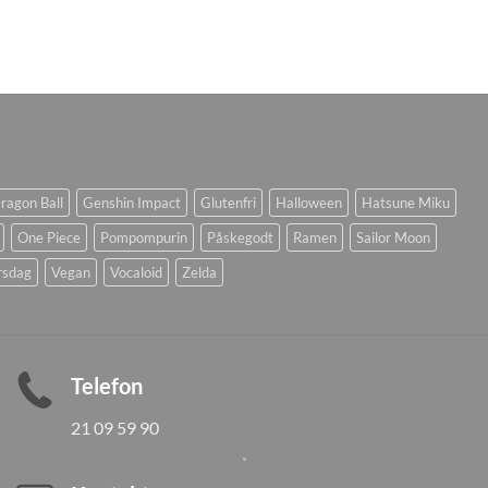
ragon Ball
Genshin Impact
Glutenfri
Halloween
Hatsune Miku
One Piece
Pompompurin
Påskegodt
Ramen
Sailor Moon
rsdag
Vegan
Vocaloid
Zelda
Telefon
21 09 59 90