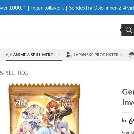
 over 1000,-* ｜Ingen tollavgift｜Sendes fra Oslo, innen 2-4 vir
ANIME & SPILL MERCH
JAPANSKE PRODUKTER
SPILL TCG
Gen
Inv
Legg til i
ønskeliste
6
kr
Gensh