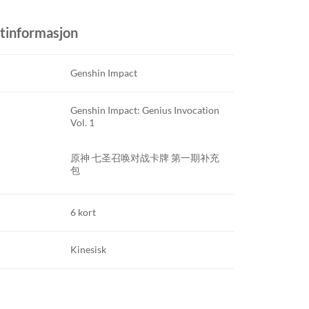
tinformasjon
Genshin Impact
Genshin Impact: Genius Invocation
Vol. 1
原神 七圣召唤对战卡牌 第一期补充
包
6 kort
Kinesisk