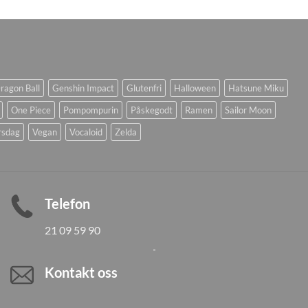
ragon Ball
Genshin Impact
Glutenfri
Halloween
Hatsune Miku
One Piece
Pompompurin
Påskegodt
Ramen
Sailor Moon
rsdag
Vegan
Vocaloid
Zelda
Telefon
21 09 59 90
Kontakt oss