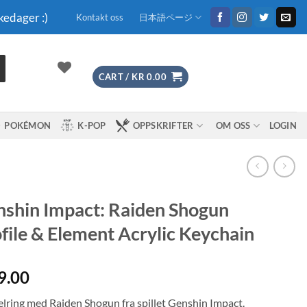
kedager :)
Kontakt oss
日本語ページ
CART /
KR
0.00
POKÉMON
K-POP
OPPSKRIFTER
OM OSS
LOGIN
shin Impact: Raiden Shogun
file & Element Acrylic Keychain
9.00
lring med Raiden Shogun fra spillet Genshin Impact.