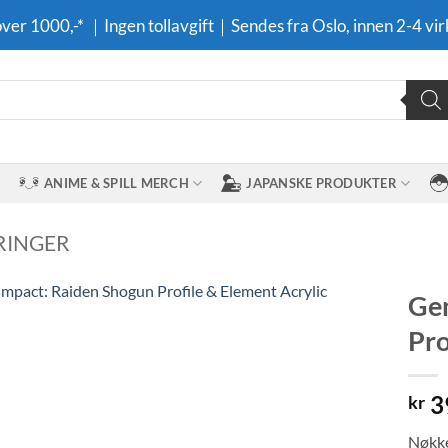
 over 1000,-* ｜Ingen tollavgift｜Sendes fra Oslo, innen 2-4 vir
ANIME & SPILL MERCH
JAPANSKE PRODUKTER
RINGER
Gen
Pro
Legg til i
ønskeliste
3
kr
Nøkke