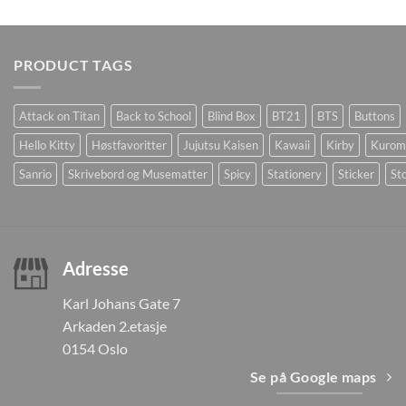
PRODUCT TAGS
Attack on Titan
Back to School
Blind Box
BT21
BTS
Buttons
Hello Kitty
Høstfavoritter
Jujutsu Kaisen
Kawaii
Kirby
Kurom
Sanrio
Skrivebord og Musematter
Spicy
Stationery
Sticker
Sto
Adresse
Karl Johans Gate 7
Arkaden 2.etasje
0154 Oslo
Se på Google maps