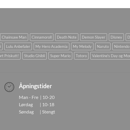
Chainsaw Man
Cinnamoroll
Death Note
Demon Slayer
Disney
D
i
Lulu Anbefaler
My Hero Academia
My Melody
Naruto
Nintendo
rt Priskutt!
Studio Ghibli
Super Mario
Totoro
Valentine's Day og Mo
Åpningstider
Man - Fre | 10-20
Lørdag | 10-18
Søndag | Stengt