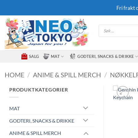
Skip
Fri frakt
to
content
Products
search
SALG
MAT
GODTERI, SNACKS & DRIKKE
HOME
/
ANIME & SPILL MERCH
/
NØKKEL
PRODUKTKATEGORIER
MAT
GODTERI, SNACKS & DRIKKE
ANIME & SPILL MERCH