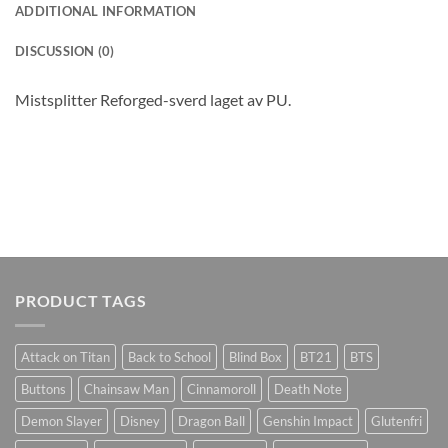
ADDITIONAL INFORMATION
DISCUSSION (0)
Mistsplitter Reforged-sverd laget av PU.
PRODUCT TAGS
Attack on Titan
Back to School
Blind Box
BT21
BTS
Buttons
Chainsaw Man
Cinnamoroll
Death Note
Demon Slayer
Disney
Dragon Ball
Genshin Impact
Glutenfri