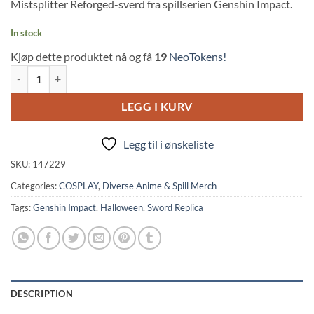
Mistsplitter Reforged-sverd fra spillserien Genshin Impact.
In stock
Kjøp dette produktet nå og få
19
NeoTokens!
Genshin Impact: Mistsplitter Reforged PU Foam Sword Replica (100cm
LEGG I KURV
Legg til i ønskeliste
SKU:
147229
Categories:
COSPLAY
,
Diverse Anime & Spill Merch
Tags:
Genshin Impact
,
Halloween
,
Sword Replica
DESCRIPTION