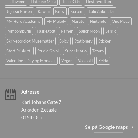
Halloween
Hatsune Miku
Hello Kitty
Høstfavoritter
Jujutsu Kaisen
Kawaii
Kirby
Kuromi
Lulu Anbefaler
My Hero Academia
My Melody
Naruto
Nintendo
One Piece
Pompompurin
Påskegodt
Ramen
Sailor Moon
Sanrio
Skrivebord og Musematter
Spicy
Stationery
Sticker
Stort Priskutt!
Studio Ghibli
Super Mario
Totoro
Valentine's Day og Morsdag
Vegan
Vocaloid
Zelda
Adresse
Karl Johans Gate 7
Arkaden 2.etasje
0154 Oslo
Se på Google maps