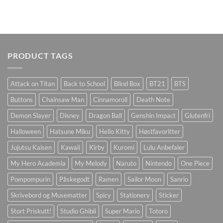
PRODUCT TAGS
Attack on Titan
Back to School
Blind Box
BT21
BTS
Buttons
Chainsaw Man
Cinnamoroll
Death Note
Demon Slayer
Disney
Dragon Ball
Genshin Impact
Glutenfri
Halloween
Hatsune Miku
Hello Kitty
Høstfavoritter
Jujutsu Kaisen
Kawaii
Kirby
Kuromi
Lulu Anbefaler
My Hero Academia
My Melody
Naruto
Nintendo
One Piece
Pompompurin
Påskegodt
Ramen
Sailor Moon
Sanrio
Skrivebord og Musematter
Spicy
Stationery
Sticker
Stort Priskutt!
Studio Ghibli
Super Mario
Totoro