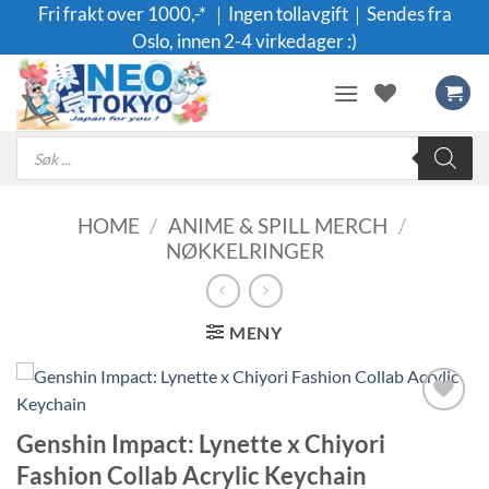
Skip
Fri frakt over 1000,-* ｜Ingen tollavgift｜Sendes fra
to
Oslo, innen 2-4 virkedager :)
content
Products
search
HOME
/
ANIME & SPILL MERCH
/
NØKKELRINGER
MENY
Legg til i
Genshin Impact: Lynette x Chiyori
ønskeliste
Fashion Collab Acrylic Keychain