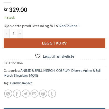
329.00
kr
In stock
Kjøp dette produktet nå og få
16
NeoTokens!
Genshin Impact: Klee Cosplay Hat quantity
LEGG I KURV
Legg til i ønskeliste
SKU:
151064
Categories:
ANIME & SPILL MERCH
,
COSPLAY
,
Diverse Anime & Spill
Merch
,
Klesplagg
,
MOTE
Tag:
Genshin Impact