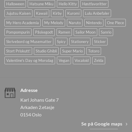
Halloween
Hatsune Miku
Hello Kitty
Høstfavoritter
Jujutsu Kaisen
Kawaii
Kirby
Kuromi
Lulu Anbefaler
My Hero Academia
My Melody
Naruto
Nintendo
One Piece
Pompompurin
Påskegodt
Ramen
Sailor Moon
Sanrio
Skrivebord og Musematter
Spicy
Stationery
Sticker
Stort Priskutt!
Studio Ghibli
Super Mario
Totoro
Valentine's Day og Morsdag
Vegan
Vocaloid
Zelda
Adresse
Karl Johans Gate 7
Arkaden 2.etasje
0154 Oslo
Se på Google maps