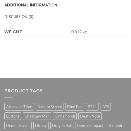
ADDITIONAL INFORMATION
DISCUSSION (0)
WEIGHT
0.012 kg
PRODUCT TAGS
Attack on Titan
Back to School
Blind Box
BT21
BTS
Buttons
Chainsaw Man
Cinnamoroll
Death Note
Demon Slayer
Disney
Dragon Ball
Genshin Impact
Glutenfri