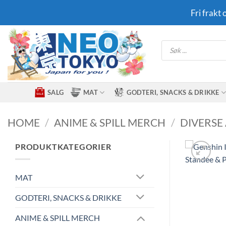
Skip
Fri frakt
to
content
Products
search
SALG
MAT
GODTERI, SNACKS & DRIKKE
HOME
/
ANIME & SPILL MERCH
/
DIVERSE
PRODUKTKATEGORIER
MAT
GODTERI, SNACKS & DRIKKE
ANIME & SPILL MERCH