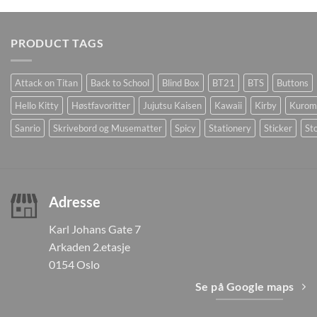
PRODUCT TAGS
Attack on Titan
Back to School
Blind Box
BT21
BTS
Buttons
Hello Kitty
Høstfavoritter
Jujutsu Kaisen
Kawaii
Kirby
Kurom
Sanrio
Skrivebord og Musematter
Spicy
Stationery
Sticker
Sto
Adresse
Karl Johans Gate 7
Arkaden 2.etasje
0154 Oslo
Se på Google maps