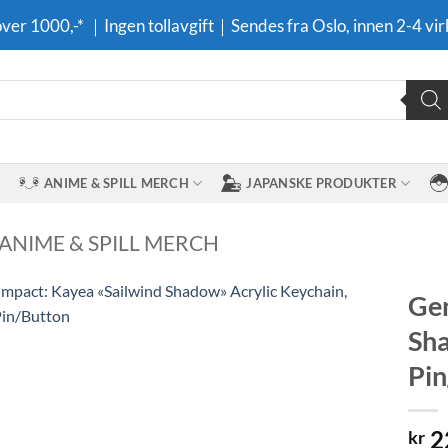
 over 1000,-* ｜Ingen tollavgift｜Sendes fra Oslo, innen 2-4 vir
ANIME & SPILL MERCH
JAPANSKE PRODUKTER
 ANIME & SPILL MERCH
Gen
Sha
Legg til i
ønskeliste
Pin
2
kr