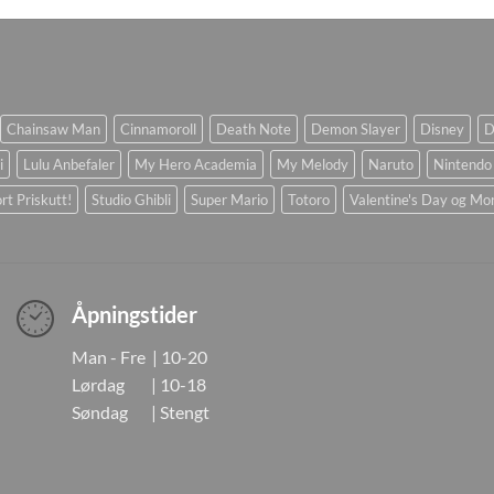
Chainsaw Man
Cinnamoroll
Death Note
Demon Slayer
Disney
D
i
Lulu Anbefaler
My Hero Academia
My Melody
Naruto
Nintendo
rt Priskutt!
Studio Ghibli
Super Mario
Totoro
Valentine's Day og Mo
Åpningstider
Man - Fre | 10-20
Lørdag | 10-18
Søndag | Stengt