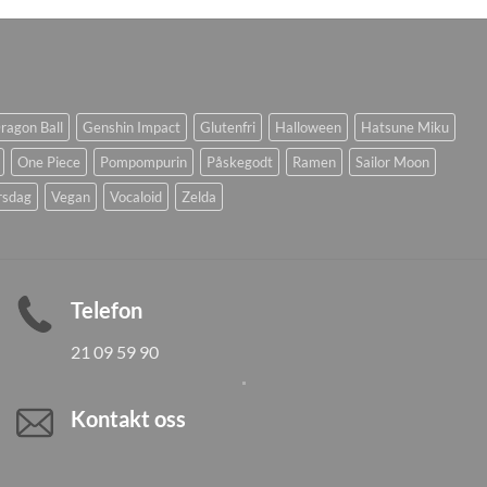
ragon Ball
Genshin Impact
Glutenfri
Halloween
Hatsune Miku
One Piece
Pompompurin
Påskegodt
Ramen
Sailor Moon
rsdag
Vegan
Vocaloid
Zelda
Telefon
21 09 59 90
Kontakt oss