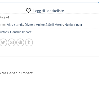
Legg til i ønskeliste
47274
ries:
Akrylstands
,
Diverse Anime & Spill Merch
,
Nøkkelringer
uttons
,
Genshin Impact
 fra Genshin Impact.