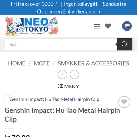
Skip
Fri frakt over 1000,-* ｜Ingen tollavgift｜Sendes fra
to
Oslo, innen 2-4 virkedager :)
content
Products
search
HOME
/
MOTE
/
SMYKKER & ACCESSORIES
MENY
Genshin Impact: Hu Tao Metal Hairpin
Legg til i
Clip
ønskeliste