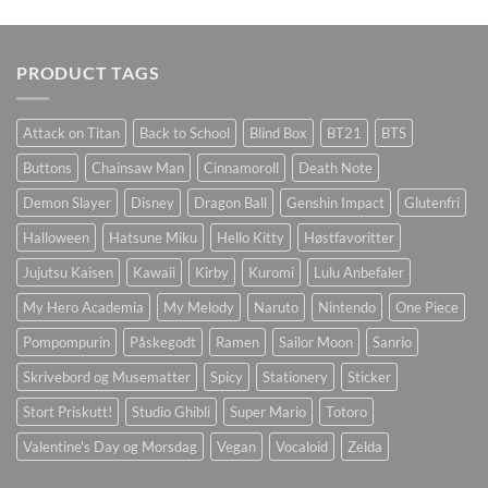
PRODUCT TAGS
Attack on Titan
Back to School
Blind Box
BT21
BTS
Buttons
Chainsaw Man
Cinnamoroll
Death Note
Demon Slayer
Disney
Dragon Ball
Genshin Impact
Glutenfri
Halloween
Hatsune Miku
Hello Kitty
Høstfavoritter
Jujutsu Kaisen
Kawaii
Kirby
Kuromi
Lulu Anbefaler
My Hero Academia
My Melody
Naruto
Nintendo
One Piece
Pompompurin
Påskegodt
Ramen
Sailor Moon
Sanrio
Skrivebord og Musematter
Spicy
Stationery
Sticker
Stort Priskutt!
Studio Ghibli
Super Mario
Totoro
Valentine's Day og Morsdag
Vegan
Vocaloid
Zelda