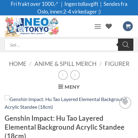
Skip
Fri frakt over 1000,-* ｜Ingen tollavgift｜Sendes fra
to
Oslo, innen 2-4 virkedager :)
content
Products
search
HOME
/
ANIME & SPILL MERCH
/
FIGURER
MENY
Legg til i
Genshin Impact: Hu Tao Layered
ønskeliste
Elemental Background Acrylic Standee
(18cm)