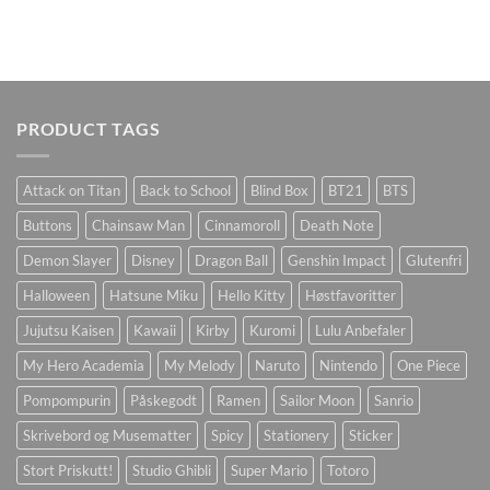
PRODUCT TAGS
Attack on Titan
Back to School
Blind Box
BT21
BTS
Buttons
Chainsaw Man
Cinnamoroll
Death Note
Demon Slayer
Disney
Dragon Ball
Genshin Impact
Glutenfri
Halloween
Hatsune Miku
Hello Kitty
Høstfavoritter
Jujutsu Kaisen
Kawaii
Kirby
Kuromi
Lulu Anbefaler
My Hero Academia
My Melody
Naruto
Nintendo
One Piece
Pompompurin
Påskegodt
Ramen
Sailor Moon
Sanrio
Skrivebord og Musematter
Spicy
Stationery
Sticker
Stort Priskutt!
Studio Ghibli
Super Mario
Totoro