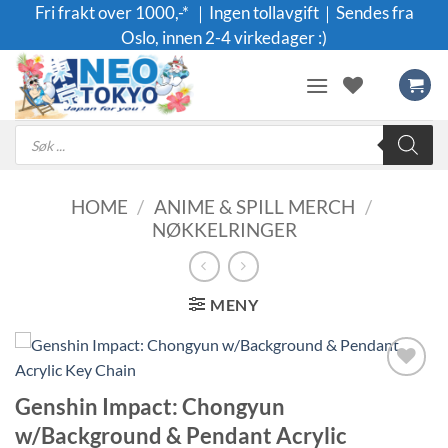
Skip
Fri frakt over 1000,-* ｜Ingen tollavgift｜Sendes fra
to
Oslo, innen 2-4 virkedager :)
content
Products
search
HOME
/
ANIME & SPILL MERCH
/
NØKKELRINGER
MENY
Legg til i
Genshin Impact: Chongyun
ønskeliste
w/Background & Pendant Acrylic