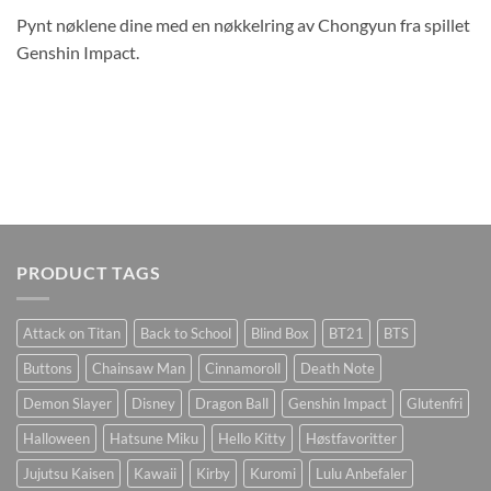
Pynt nøklene dine med en nøkkelring av Chongyun fra spillet
Genshin Impact.
PRODUCT TAGS
Attack on Titan
Back to School
Blind Box
BT21
BTS
Buttons
Chainsaw Man
Cinnamoroll
Death Note
Demon Slayer
Disney
Dragon Ball
Genshin Impact
Glutenfri
Halloween
Hatsune Miku
Hello Kitty
Høstfavoritter
Jujutsu Kaisen
Kawaii
Kirby
Kuromi
Lulu Anbefaler