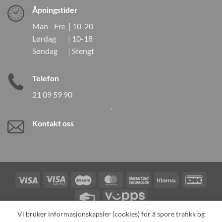
Åpningstider
Man - Fre | 10-20
Lørdag | 10-18
Søndag | Stengt
Telefon
21 09 59 90
Kontakt oss
Visa
Visa
Maestro
MasterCard
MasterCard
Klarna
DanK
Electron
2
Credit
Vipps
Card
Vi bruker informasjonskapsler (cookies) for å spore trafikk og