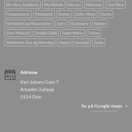
My Hero Academia
My Melody
Naruto
Nintendo
One Piece
Pompompurin
Påskegodt
Ramen
Sailor Moon
Sanrio
Skrivebord og Musematter
Spicy
Stationery
Sticker
Stort Priskutt!
Studio Ghibli
Super Mario
Totoro
Valentine's Day og Morsdag
Vegan
Vocaloid
Zelda
Adresse
Karl Johans Gate 7
Arkaden 2.etasje
0154 Oslo
Se på Google maps