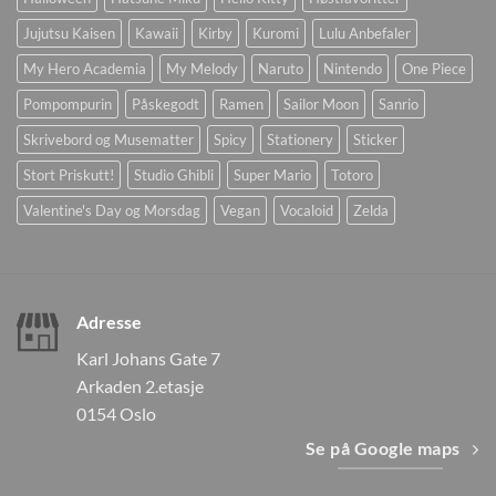
Jujutsu Kaisen
Kawaii
Kirby
Kuromi
Lulu Anbefaler
My Hero Academia
My Melody
Naruto
Nintendo
One Piece
Pompompurin
Påskegodt
Ramen
Sailor Moon
Sanrio
Skrivebord og Musematter
Spicy
Stationery
Sticker
Stort Priskutt!
Studio Ghibli
Super Mario
Totoro
Valentine's Day og Morsdag
Vegan
Vocaloid
Zelda
Adresse
Karl Johans Gate 7
Arkaden 2.etasje
0154 Oslo
Se på Google maps