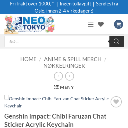
Skip
Fri frakt over 1000,-* ｜Ingen tollavgift｜Sendes fra
to
Oslo, innen 2-4 virkedager :)
content
Products
search
HOME
/
ANIME & SPILL MERCH
/
NØKKELRINGER
MENY
Legg til i
Genshin Impact: Chibi Faruzan Chat
ønskeliste
Sticker Acrylic Keychain