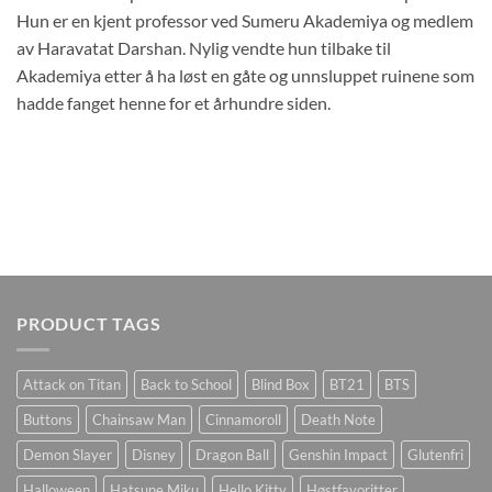
Hun er en kjent professor ved Sumeru Akademiya og medlem
av Haravatat Darshan. Nylig vendte hun tilbake til
Akademiya etter å ha løst en gåte og unnsluppet ruinene som
hadde fanget henne for et århundre siden.
PRODUCT TAGS
Attack on Titan
Back to School
Blind Box
BT21
BTS
Buttons
Chainsaw Man
Cinnamoroll
Death Note
Demon Slayer
Disney
Dragon Ball
Genshin Impact
Glutenfri
Halloween
Hatsune Miku
Hello Kitty
Høstfavoritter