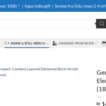
 over 1000,-* ｜Ingen tollavgift｜Sendes fra Oslo, innen 2-4 vir
ANIME & SPILL MERCH
JAPANSKE PRODUKTER
Gen
Ele
Legg til i
ønskeliste
(1
1
kr