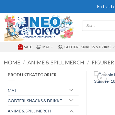
Skip
Fri frakt
to
content
Products
search
SALG
MAT
GODTERI, SNACKS & DRIKKE
HOME
/
ANIME & SPILL MERCH
/
FIGURER
PRODUKTKATEGORIER
MAT
GODTERI, SNACKS & DRIKKE
ANIME & SPILL MERCH