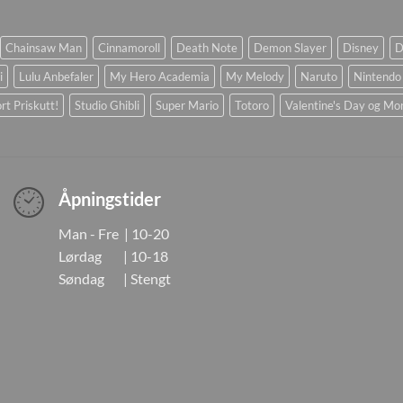
Chainsaw Man
Cinnamoroll
Death Note
Demon Slayer
Disney
D
i
Lulu Anbefaler
My Hero Academia
My Melody
Naruto
Nintendo
rt Priskutt!
Studio Ghibli
Super Mario
Totoro
Valentine's Day og Mo
Åpningstider
Man - Fre | 10-20
Lørdag | 10-18
Søndag | Stengt