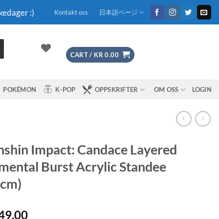
kedager :)
Kontakt oss
日本語ページ
CART /
KR
0.00
POKÉMON
K-POP
OPPSKRIFTER
OM OSS
LOGIN
shin Impact: Candace Layered
mental Burst Acrylic Standee
8cm)
49.00