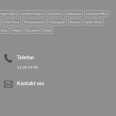
ragon Ball
Genshin Impact
Glutenfri
Halloween
Hatsune Miku
One Piece
Pompompurin
Påskegodt
Ramen
Sailor Moon
rsdag
Vegan
Vocaloid
Zelda
Telefon
21 09 59 90
Kontakt oss