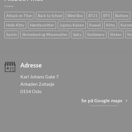
Attack on Titan
Back to School
Blind Box
BT21
BTS
Buttons
Hello Kitty
Høstfavoritter
Jujutsu Kaisen
Kawaii
Kirby
Kurom
Sanrio
Skrivebord og Musematter
Spicy
Stationery
Sticker
Sto
Adresse
Karl Johans Gate 7
Arkaden 2.etasje
0154 Oslo
Se på Google maps