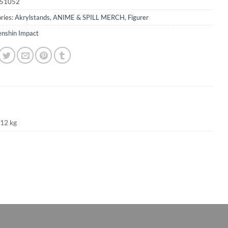
51052
ries:
Akrylstands
,
ANIME & SPILL MERCH
,
Figurer
nshin Impact
012 kg