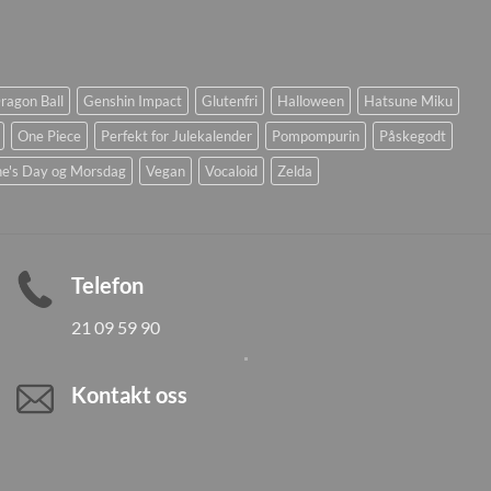
ragon Ball
Genshin Impact
Glutenfri
Halloween
Hatsune Miku
One Piece
Perfekt for Julekalender
Pompompurin
Påskegodt
ne's Day og Morsdag
Vegan
Vocaloid
Zelda
Telefon
21 09 59 90
Kontakt oss