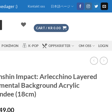
kedager :)
Kontakt oss
日本語ページ
CART /
KR
0.00
POKÉMON
K-POP
OPPSKRIFTER
OM OSS
LOGIN
shin Impact: Arlecchino Layered
mental Background Acrylic
ndee (18cm)
49.00