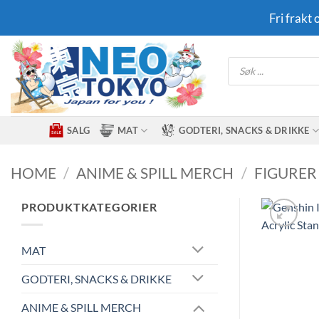
Skip
Fri frakt
to
content
Products
search
SALG
MAT
GODTERI, SNACKS & DRIKKE
HOME
/
ANIME & SPILL MERCH
/
FIGURER
PRODUKTKATEGORIER
MAT
GODTERI, SNACKS & DRIKKE
ANIME & SPILL MERCH