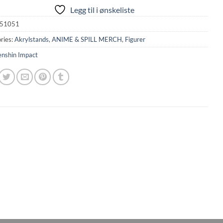
Legg til i ønskeliste
51051
ries:
Akrylstands
,
ANIME & SPILL MERCH
,
Figurer
nshin Impact