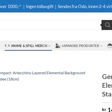
 over 1000,-* ｜Ingen tollavgift｜Sendes fra Oslo, innen 2-4 vir
ANIME & SPILL MERCH
JAPANSKE PRODUKTER
Gen
Ele
Legg til i
ønskeliste
Sta
1
kr