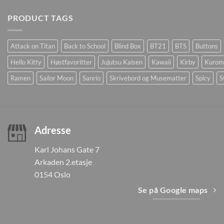
PRODUCT TAGS
Attack on Titan
Back to School
Blind Box
BT21
BTS
Buttons
Hello Kitty
Høstfavoritter
Jujutsu Kaisen
Kawaii
Kirby
Kurom
Ramen
Sailor Moon
Sanrio
Skrivebord og Musematter
Spicy
S
Adresse
Karl Johans Gate 7
Arkaden 2.etasje
0154 Oslo
Se på Google maps