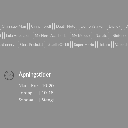
Chainsaw Man
Cinnamoroll
Death Note
Demon Slayer
Disney
D
i
Lulu Anbefaler
My Hero Academia
My Melody
Naruto
Nintendo
tationery
Stort Priskutt!
Studio Ghibli
Super Mario
Totoro
Valenti
Åpningstider
Man - Fre | 10-20
Lørdag | 10-18
Søndag | Stengt