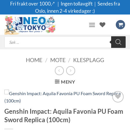
Skip
Fri frakt over 1000,-* ｜Ingen tollavgift｜Sendes fra
to
Oslo, innen 2-4 virkedager :)
content
Products
search
HOME
/
MOTE
/
KLESPLAGG
MENY
Legg til i
Genshin Impact: Aquila Favonia PU Foam
ønskeliste
Sword Replica (100cm)