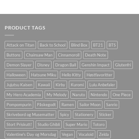
PRODUCT TAGS
Attack on Titan
Back to School
Blind Box
BT21
BTS
Buttons
Chainsaw Man
Cinnamoroll
Death Note
Demon Slayer
Disney
Dragon Ball
Genshin Impact
Glutenfri
Halloween
Hatsune Miku
Hello Kitty
Høstfavoritter
Jujutsu Kaisen
Kawaii
Kirby
Kuromi
Lulu Anbefaler
My Hero Academia
My Melody
Naruto
Nintendo
One Piece
Pompompurin
Påskegodt
Ramen
Sailor Moon
Sanrio
Skrivebord og Musematter
Spicy
Stationery
Sticker
Stort Priskutt!
Studio Ghibli
Super Mario
Totoro
Valentine's Day og Morsdag
Vegan
Vocaloid
Zelda