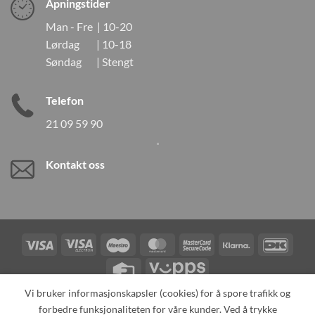
Åpningstider
Man - Fre | 10-20
Lørdag | 10-18
Søndag | Stengt
Telefon
21 09 59 90
Kontakt oss
Visa
Visa
Maestro
MasterCard
MasterCard
Klarna
DanK
Electron
2
Credit
Vipps
Card
Vi bruker informasjonskapsler (cookies) for å spore trafikk og
forbedre funksjonaliteten for våre kunder. Ved å trykke
TILBAKEKALLINGER
KONTAKT OSS
OM OSS