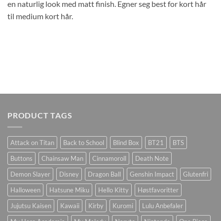
en naturlig look med matt finish. Egner seg best for kort hår
til medium kort hår.
PRODUCT TAGS
Attack on Titan
Back to School
Blind Box
BT21
BTS
Buttons
Chainsaw Man
Cinnamoroll
Death Note
Demon Slayer
Disney
Dragon Ball
Genshin Impact
Glutenfri
Halloween
Hatsune Miku
Hello Kitty
Høstfavoritter
Jujutsu Kaisen
Kawaii
Kirby
Kuromi
Lulu Anbefaler