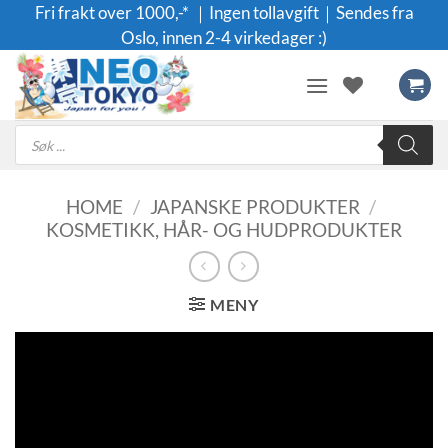
Skip
Fri frakt over 1000,-* ｜Ingen tollavgift｜Sendes fra
to
Oslo, innen 2-4 virkedager :)
content
Products
search
HOME
/
JAPANSKE PRODUKTER
/
KOSMETIKK, HÅR- OG HUDPRODUKTER
MENY