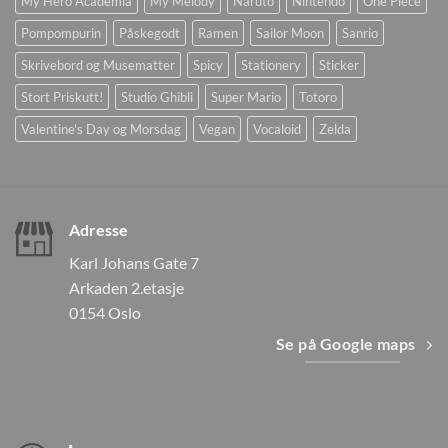
My Hero Academia
My Melody
Naruto
Nintendo
One Piece
Pompompurin
Påskegodt
Ramen
Sailor Moon
Sanrio
Skrivebord og Musematter
Spicy
Stationery
Sticker
Stort Priskutt!
Studio Ghibli
Super Mario
Totoro
Valentine's Day og Morsdag
Vegan
Vocaloid
Zelda
Adresse
Karl Johans Gate 7
Arkaden 2.etasje
0154 Oslo
Se på Google maps