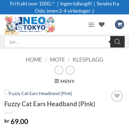
Skip
Fri frakt over 1000,-* ｜Ingen tollavgift｜Sendes fra
to
Oslo, innen 2-4 virkedager :)
content
Products
search
HOME
/
MOTE
/
KLESPLAGG
MENY
Fuzzy Cat Ears Headband (Pink)
Legg til i
ønskeliste
69.00
kr