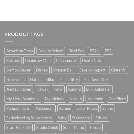
PRODUCT TAGS
Attack on Titan
Back to School
Blind Box
BT21
BTS
Buttons
Chainsaw Man
Cinnamoroll
Death Note
Demon Slayer
Disney
Dragon Ball
Genshin Impact
Glutenfri
Halloween
Hatsune Miku
Hello Kitty
Høstfavoritter
Jujutsu Kaisen
Kawaii
Kirby
Kuromi
Lulu Anbefaler
My Hero Academia
My Melody
Naruto
Nintendo
One Piece
Pompompurin
Påskegodt
Ramen
Sailor Moon
Sanrio
Skrivebord og Musematter
Spicy
Stationery
Sticker
Stort Priskutt!
Studio Ghibli
Super Mario
Totoro