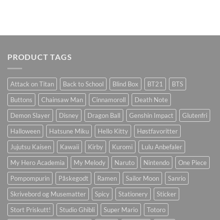
PRODUCT TAGS
Attack on Titan
Back to School
Blind Box
BT21
BTS
Buttons
Chainsaw Man
Cinnamoroll
Death Note
Demon Slayer
Disney
Dragon Ball
Genshin Impact
Glutenfri
Halloween
Hatsune Miku
Hello Kitty
Høstfavoritter
Jujutsu Kaisen
Kawaii
Kirby
Kuromi
Lulu Anbefaler
My Hero Academia
My Melody
Naruto
Nintendo
One Piece
Pompompurin
Påskegodt
Ramen
Sailor Moon
Sanrio
Skrivebord og Musematter
Spicy
Stationery
Sticker
Stort Priskutt!
Studio Ghibli
Super Mario
Totoro