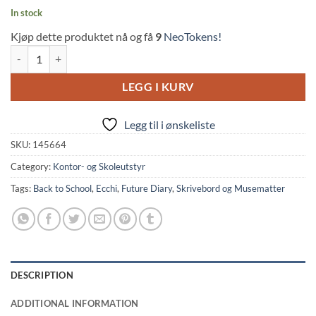
In stock
Kjøp dette produktet nå og få
9
NeoTokens!
Future Diary: Yuno Gasai 3D Mousepad quantity
LEGG I KURV
Legg til i ønskeliste
SKU:
145664
Category:
Kontor- og Skoleutstyr
Tags:
Back to School
,
Ecchi
,
Future Diary
,
Skrivebord og Musematter
DESCRIPTION
ADDITIONAL INFORMATION