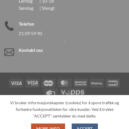
Lørdag | 10-18
Søndag | Stengt
Telefon
21 09 59 90
Kontakt oss
Visa
Visa
Maestro
MasterCard
MasterCard
Klarna
DanK
Electron
2
Credit
Vipps
Card
Vi bruker informasjonskapsler (cookies) for å spore trafikk og
forbedre funksjonaliteten for våre kunder. Ved å trykke
TILBAKEKALLINGER
KONTAKT OSS
OM OSS
SPESIALBESTILLING
MIN KONTO
ALL PRODUCTS
"ACCEPT" samtykker du med dette.
Copyright 2026 ©
Neo Tokyo by Neo Tokyo Norway AS -With Love
MORE INFO
ACCEPT