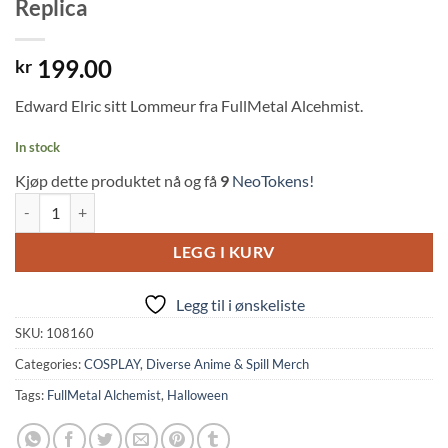
Replica
199.00
kr
Edward Elric sitt Lommeur fra FullMetal Alcehmist.
In stock
Kjøp dette produktet nå og få
9
NeoTokens!
FullMetal Alchemist: Pocket Watch Replica quantity
LEGG I KURV
Legg til i ønskeliste
SKU:
108160
Categories:
COSPLAY
,
Diverse Anime & Spill Merch
Tags:
FullMetal Alchemist
,
Halloween