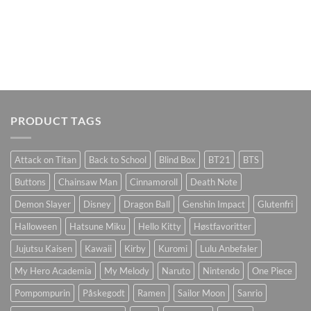
PRODUCT TAGS
Attack on Titan
Back to School
Blind Box
BT21
BTS
Buttons
Chainsaw Man
Cinnamoroll
Death Note
Demon Slayer
Disney
Dragon Ball
Genshin Impact
Glutenfri
Halloween
Hatsune Miku
Hello Kitty
Høstfavoritter
Jujutsu Kaisen
Kawaii
Kirby
Kuromi
Lulu Anbefaler
My Hero Academia
My Melody
Naruto
Nintendo
One Piece
Pompompurin
Påskegodt
Ramen
Sailor Moon
Sanrio