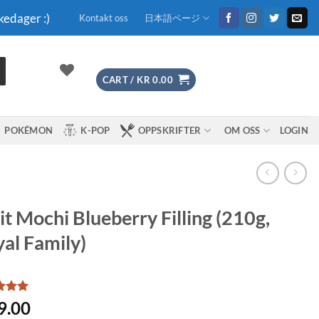
kedager :)
Kontakt oss
日本語ページ
CART /
KR
0.00
POKÉMON
K-POP
OPPSKRIFTER
OM OSS
LOGIN
it Mochi Blueberry Filling (210g,
al Family)
d
5
9.00
f 5