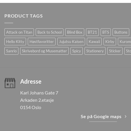
PRODUCT TAGS
Attack on Titan
Back to School
Blind Box
BT21
BTS
Buttons
Hello Kitty
Høstfavoritter
Jujutsu Kaisen
Kawaii
Kirby
Kurom
Sanrio
Skrivebord og Musematter
Spicy
Stationery
Sticker
Sto
Adresse
Karl Johans Gate 7
Arkaden 2.etasje
0154 Oslo
Se på Google maps