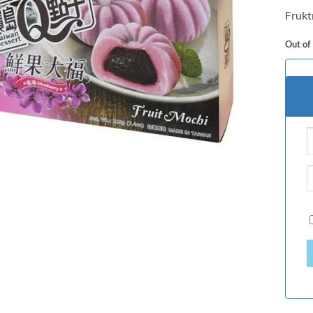
based
Frukt
custo
rating
Out of