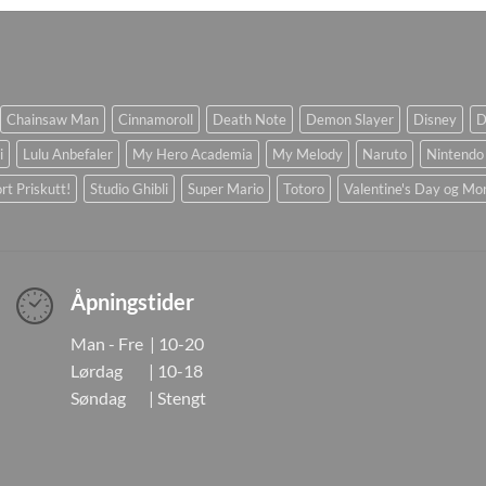
Chainsaw Man
Cinnamoroll
Death Note
Demon Slayer
Disney
D
i
Lulu Anbefaler
My Hero Academia
My Melody
Naruto
Nintendo
rt Priskutt!
Studio Ghibli
Super Mario
Totoro
Valentine's Day og Mo
Åpningstider
Man - Fre | 10-20
Lørdag | 10-18
Søndag | Stengt