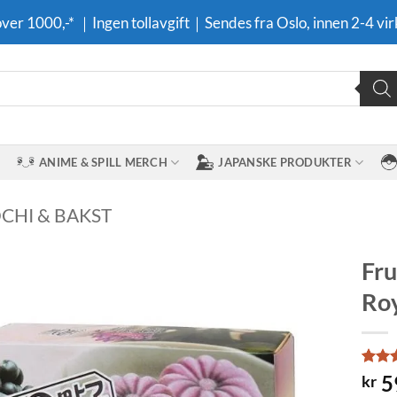
 over 1000,-* ｜Ingen tollavgift｜Sendes fra Oslo, innen 2-4 vir
ANIME & SPILL MERCH
JAPANSKE PRODUKTER
CHI & BAKST
Fru
Roy
Legg til i
ønskeliste
Rate
2
5
kr
out o