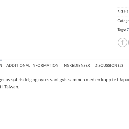
SKU:
1
Catego
Tags:
G
N
ADDITIONAL INFORMATION
INGREDIENSER
DISCUSSION (2)
get av søt risdeig og nytes vanligvis sammen med en kopp te i Ja
 i Taiwan.