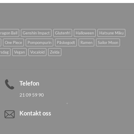
ragon Ball
Genshin Impact
Glutenfri
Halloween
Hatsune Miku
One Piece
Pompompurin
Påskegodt
Ramen
Sailor Moon
rsdag
Vegan
Vocaloid
Zelda
Telefon
21 09 59 90
Kontakt oss