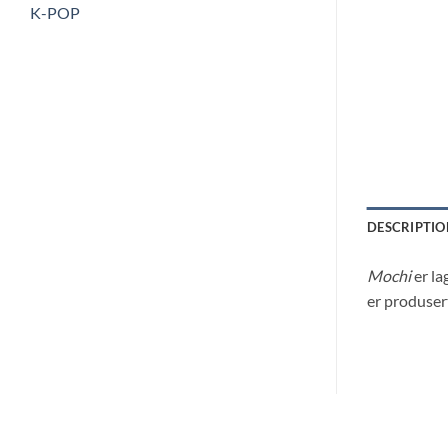
K-POP
DESCRIPTIO
Mochi
er la
er produsert