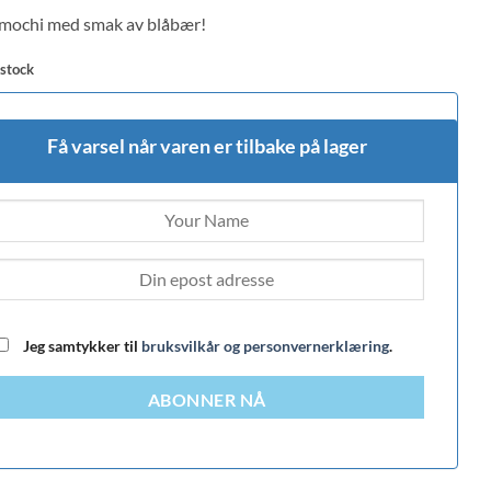
 on
mochi med smak av blåbær!
mer
s
 stock
Få varsel når varen er tilbake på lager
Jeg samtykker til
bruksvilkår og personvernerklæring
.
ABONNER NÅ