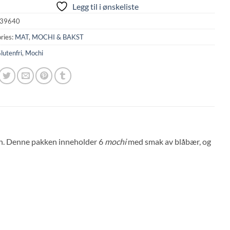
Legg til i ønskeliste
39640
ries:
MAT
,
MOCHI & BAKST
lutenfri
,
Mochi
pan. Denne pakken inneholder 6
mochi
med smak av blåbær, og