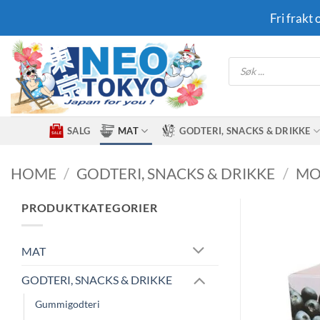
Skip
Fri frakt
to
content
Products
search
SALG
MAT
GODTERI, SNACKS & DRIKKE
HOME
/
GODTERI, SNACKS & DRIKKE
/
MO
PRODUKTKATEGORIER
MAT
GODTERI, SNACKS & DRIKKE
Gummigodteri