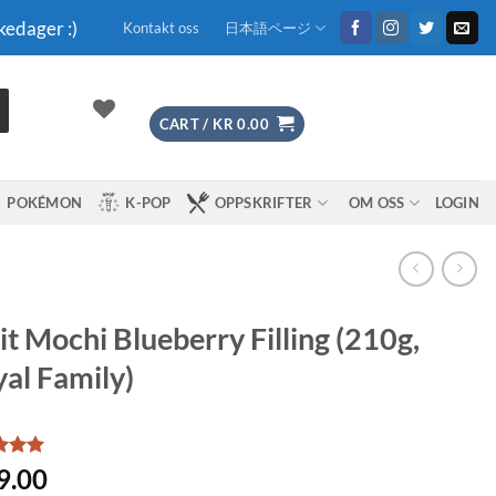
kedager :)
Kontakt oss
日本語ページ
CART /
KR
0.00
POKÉMON
K-POP
OPPSKRIFTER
OM OSS
LOGIN
it Mochi Blueberry Filling (210g,
al Family)
d
5
9.00
f 5