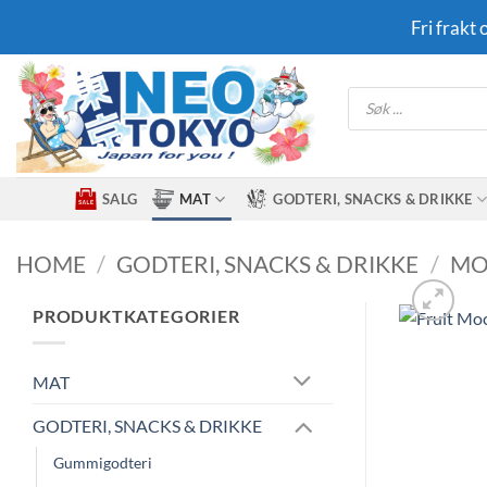
Skip
Fri frakt
to
content
Products
search
SALG
MAT
GODTERI, SNACKS & DRIKKE
HOME
/
GODTERI, SNACKS & DRIKKE
/
MO
PRODUKTKATEGORIER
MAT
GODTERI, SNACKS & DRIKKE
Gummigodteri