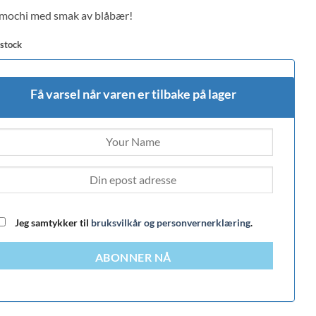
 on
mochi med smak av blåbær!
mer
s
 stock
Få varsel når varen er tilbake på lager
Jeg samtykker til
bruksvilkår og personvernerklæring
.
ABONNER NÅ