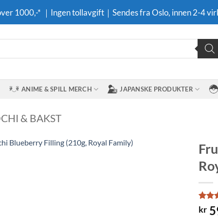
 over 1000,-* ｜Ingen tollavgift｜Sendes fra Oslo, innen 2-4 vir
ANIME & SPILL MERCH
JAPANSKE PRODUKTER
CHI & BAKST
Fru
Roy
Legg til i
ønskeliste
Rate
2
5
kr
out o