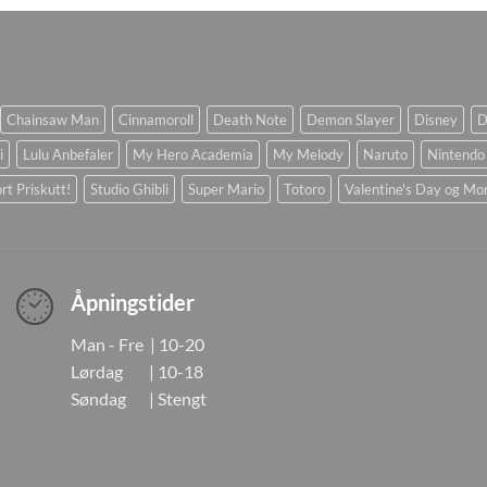
Chainsaw Man
Cinnamoroll
Death Note
Demon Slayer
Disney
D
i
Lulu Anbefaler
My Hero Academia
My Melody
Naruto
Nintendo
rt Priskutt!
Studio Ghibli
Super Mario
Totoro
Valentine's Day og Mo
Åpningstider
Man - Fre | 10-20
Lørdag | 10-18
Søndag | Stengt