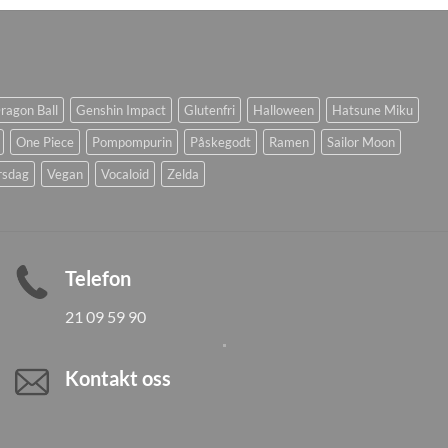
ragon Ball
Genshin Impact
Glutenfri
Halloween
Hatsune Miku
One Piece
Pompompurin
Påskegodt
Ramen
Sailor Moon
rsdag
Vegan
Vocaloid
Zelda
Telefon
21 09 59 90
Kontakt oss