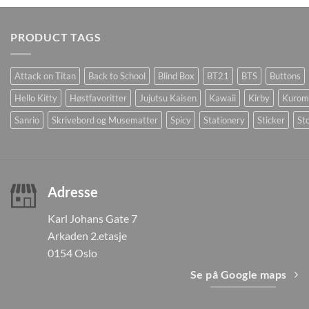
PRODUCT TAGS
Attack on Titan
Back to School
Blind Box
BT21
BTS
Buttons
Hello Kitty
Høstfavoritter
Jujutsu Kaisen
Kawaii
Kirby
Kurom
Sanrio
Skrivebord og Musematter
Spicy
Stationery
Sticker
Sto
Adresse
Karl Johans Gate 7
Arkaden 2.etasje
0154 Oslo
Se på Google maps