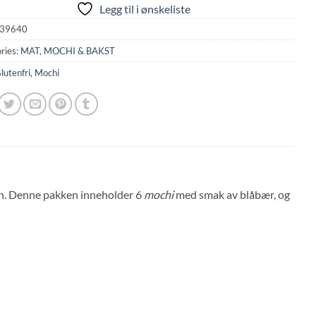
Legg til i ønskeliste
39640
ries:
MAT
,
MOCHI & BAKST
lutenfri
,
Mochi
pan. Denne pakken inneholder 6
mochi
med smak av blåbær, og