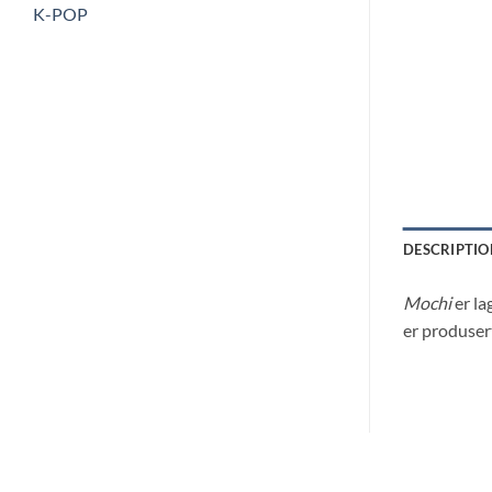
K-POP
DESCRIPTIO
Mochi
er la
er produsert