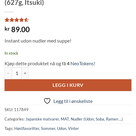
(627g, Itsuki)
Rated
2
4.5
89.00
kr
out of 5
based on
Instant udon nudler med suppe!
customer
ratings
In stock
Kjøp dette produktet nå og få
4
NeoTokens!
Fresh Udon Noodles w/Soup 3 Servings (627g, Itsuki) quantity
LEGG I KURV
Legg til i ønskeliste
SKU:
117849
Categories:
Japanske matvarer
,
MAT
,
Nudler (Udon, Soba, Ramen ...)
Tags:
Høstfavoritter
,
Sommer
,
Udon
,
Vinter