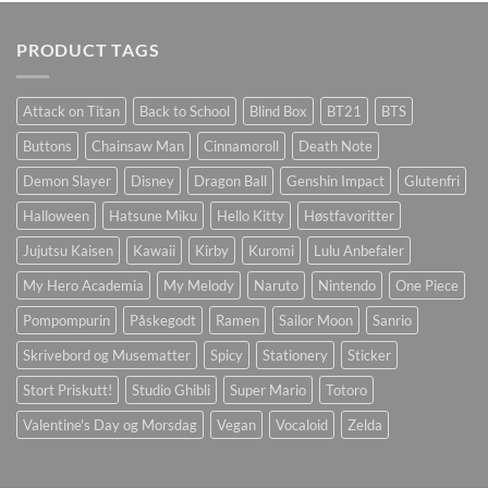
PRODUCT TAGS
Attack on Titan
Back to School
Blind Box
BT21
BTS
Buttons
Chainsaw Man
Cinnamoroll
Death Note
Demon Slayer
Disney
Dragon Ball
Genshin Impact
Glutenfri
Halloween
Hatsune Miku
Hello Kitty
Høstfavoritter
Jujutsu Kaisen
Kawaii
Kirby
Kuromi
Lulu Anbefaler
My Hero Academia
My Melody
Naruto
Nintendo
One Piece
Pompompurin
Påskegodt
Ramen
Sailor Moon
Sanrio
Skrivebord og Musematter
Spicy
Stationery
Sticker
Stort Priskutt!
Studio Ghibli
Super Mario
Totoro
Valentine's Day og Morsdag
Vegan
Vocaloid
Zelda