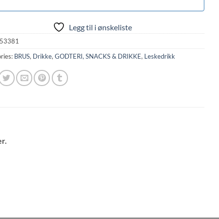
Legg til i ønskeliste
53381
ries:
BRUS
,
Drikke
,
GODTERI, SNACKS & DRIKKE
,
Leskedrikk
r.