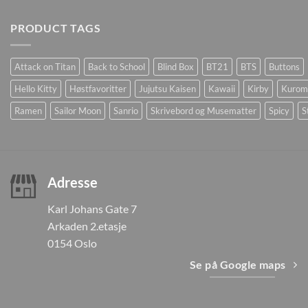
PRODUCT TAGS
Attack on Titan
Back to School
Blind Box
BT21
BTS
Buttons
Hello Kitty
Høstfavoritter
Jujutsu Kaisen
Kawaii
Kirby
Kurom
Ramen
Sailor Moon
Sanrio
Skrivebord og Musematter
Spicy
S
Adresse
Karl Johans Gate 7
Arkaden 2.etasje
0154 Oslo
Se på Google maps