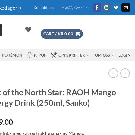
kedager :)
Kontakt oss
日本語ページ
CART /
KR
0.00
POKÉMON
K-POP
OPPSKRIFTER
OM OSS
LOGIN
t of the North Star: RAOH Mango
rgy Drink (250ml, Sanko)
9.00
idrikk med søt og fruktig smak av Mango.