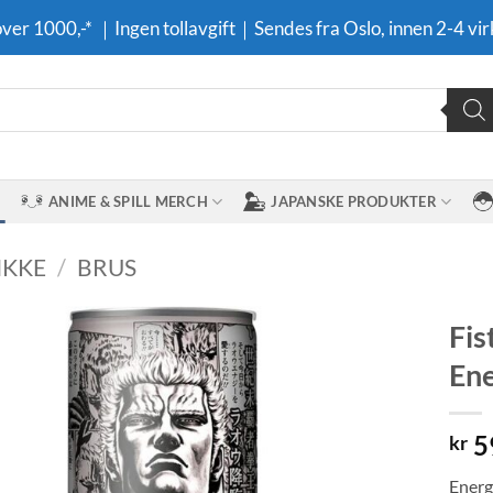
 over 1000,-* ｜Ingen tollavgift｜Sendes fra Oslo, innen 2-4 vir
ANIME & SPILL MERCH
JAPANSKE PRODUKTER
IKKE
/
BRUS
Fis
Ene
Legg til i
ønskeliste
5
kr
Energ