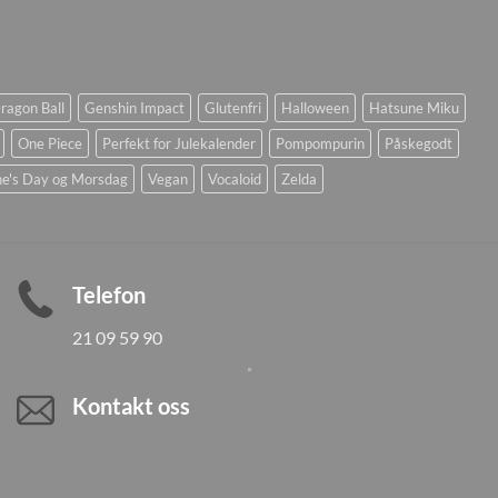
ragon Ball
Genshin Impact
Glutenfri
Halloween
Hatsune Miku
One Piece
Perfekt for Julekalender
Pompompurin
Påskegodt
ne's Day og Morsdag
Vegan
Vocaloid
Zelda
Telefon
21 09 59 90
Kontakt oss