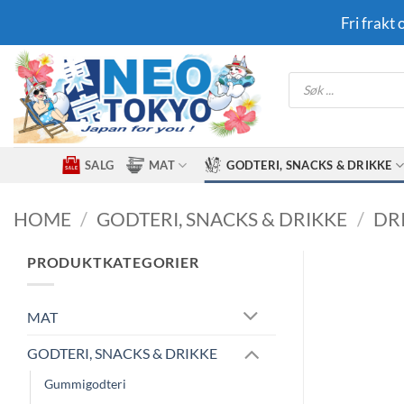
Skip
Fri frakt
to
content
Products
search
SALG
MAT
GODTERI, SNACKS & DRIKKE
HOME
/
GODTERI, SNACKS & DRIKKE
/
DR
PRODUKTKATEGORIER
MAT
GODTERI, SNACKS & DRIKKE
Gummigodteri