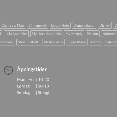
Chainsaw Man
Cinnamoroll
Death Note
Demon Slayer
Disney
D
i
Lulu Anbefaler
My Hero Academia
My Melody
Naruto
Nintendo
tationery
Stort Priskutt!
Studio Ghibli
Super Mario
Totoro
Valenti
Åpningstider
Man - Fre | 10-20
Lørdag | 10-18
Søndag | Stengt