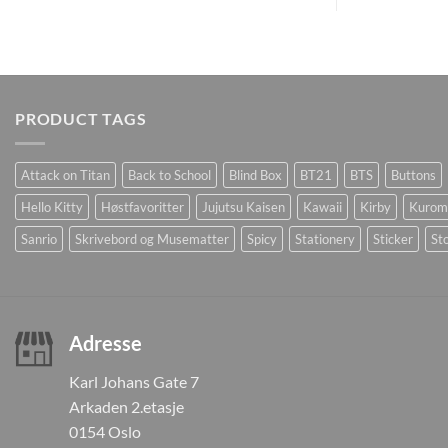
PRODUCT TAGS
Attack on Titan
Back to School
Blind Box
BT21
BTS
Buttons
Hello Kitty
Høstfavoritter
Jujutsu Kaisen
Kawaii
Kirby
Kurom
Sanrio
Skrivebord og Musematter
Spicy
Stationery
Sticker
Sto
Adresse
Karl Johans Gate 7
Arkaden 2.etasje
0154 Oslo