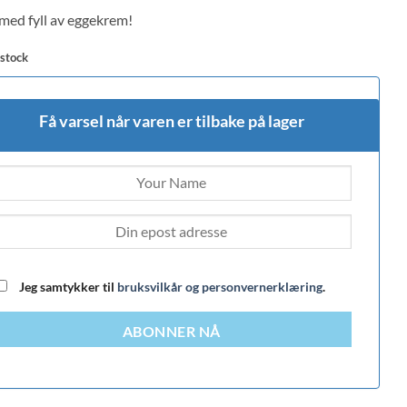
med fyll av eggekrem!
 on
mer
s
 stock
Få varsel når varen er tilbake på lager
Jeg samtykker til
bruksvilkår og personvernerklæring
.
ABONNER NÅ