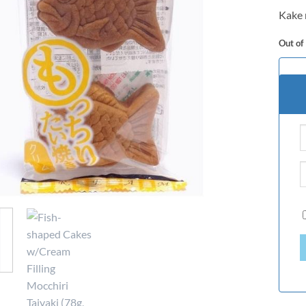
of 5
Kake 
based
custo
rating
Out of