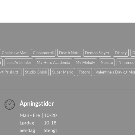
Chainsaw Man
Cinnamoroll
Death Note
Demon Slayer
Disney
D
i
Lulu Anbefaler
My Hero Academia
My Melody
Naruto
Nintendo
rt Priskutt!
Studio Ghibli
Super Mario
Totoro
Valentine's Day og Mo
Åpningstider
Man - Fre | 10-20
Lørdag | 10-18
Søndag | Stengt