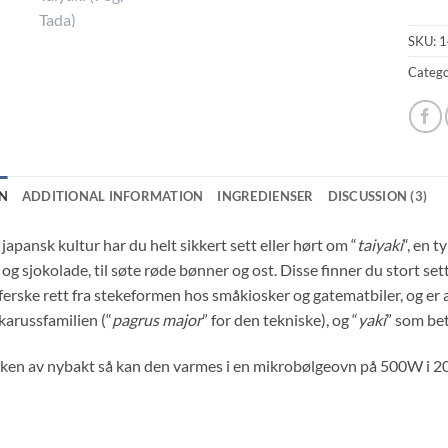
SKU:
1
Catego
N
ADDITIONAL INFORMATION
INGREDIENSER
DISCUSSION (3)
 japansk kultur har du helt sikkert sett eller hørt om “
taiyaki
“, en 
og sjokolade, til søte røde bønner og ost. Disse finner du stort set
erske rett fra stekeformen hos småkiosker og gatematbiler, og er all
vkarussfamilien (“
pagrus
major
” for den tekniske), og “
yaki
” som bet
aken av nybakt så kan den varmes i en mikrobølgeovn på 500W i 20