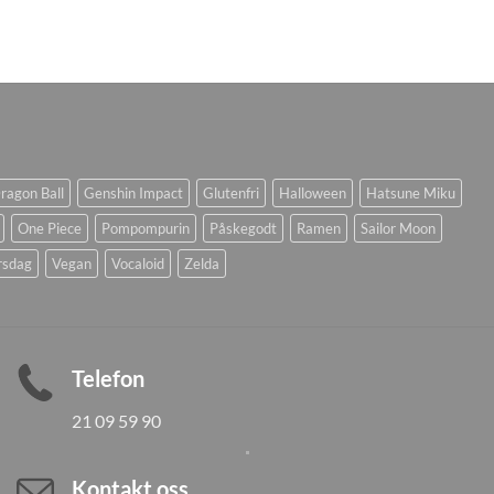
ragon Ball
Genshin Impact
Glutenfri
Halloween
Hatsune Miku
One Piece
Pompompurin
Påskegodt
Ramen
Sailor Moon
rsdag
Vegan
Vocaloid
Zelda
Telefon
21 09 59 90
Kontakt oss