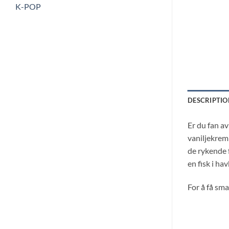
K-POP
DESCRIPTIO
Er du fan av
vaniljekrem 
de rykende f
en fisk i ha
For å få sm