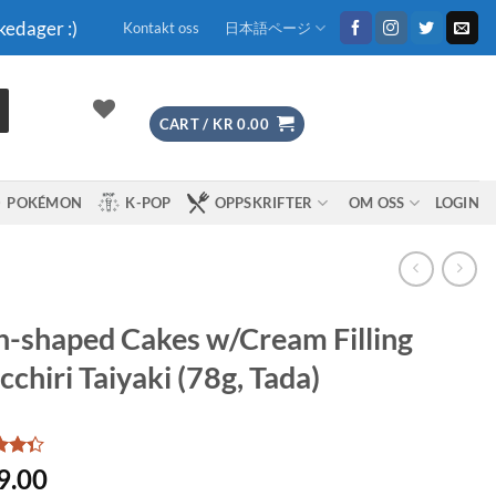
kedager :)
Kontakt oss
日本語ページ
CART /
KR
0.00
POKÉMON
K-POP
OPPSKRIFTER
OM OSS
LOGIN
h-shaped Cakes w/Cream Filling
chiri Taiyaki (78g, Tada)
9.00
ut