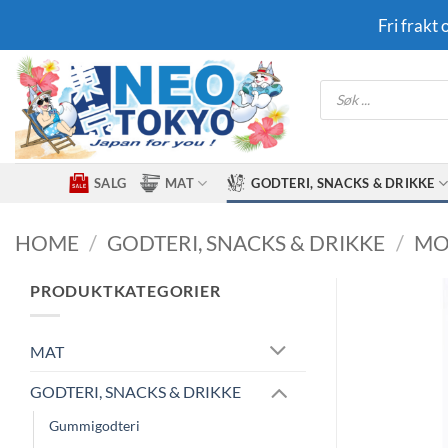
Skip
Fri frakt
to
content
Products
search
SALG
MAT
GODTERI, SNACKS & DRIKKE
HOME
/
GODTERI, SNACKS & DRIKKE
/
MO
PRODUKTKATEGORIER
MAT
GODTERI, SNACKS & DRIKKE
Gummigodteri