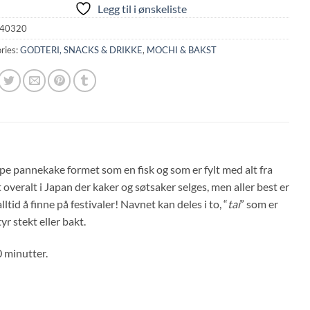
Legg til i ønskeliste
40320
ries:
GODTERI, SNACKS & DRIKKE
,
MOCHI & BAKST
type pannekake formet som en fisk og som er fylt med alt fra
t overalt i Japan der kaker og søtsaker selges, men aller best er
tid å finne på festivaler! Navnet kan deles i to, “
tai
” som er
yr stekt eller bakt.
 minutter.