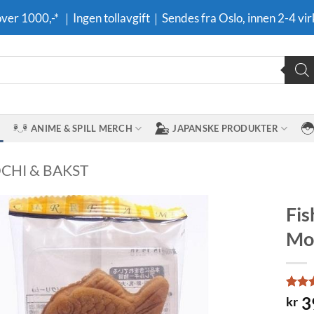
 over 1000,-* ｜Ingen tollavgift｜Sendes fra Oslo, innen 2-4 vir
ANIME & SPILL MERCH
JAPANSKE PRODUKTER
CHI & BAKST
Fis
Moc
Legg til i
ønskeliste
Rated
3
3
kr
4.33
o