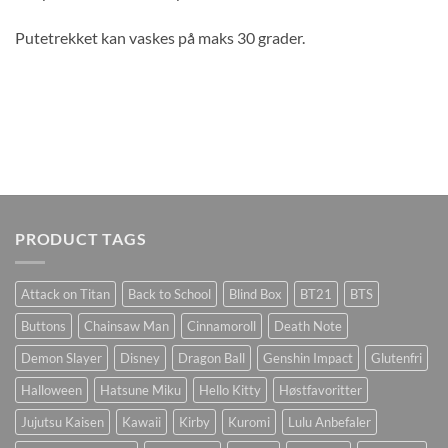
Putetrekket kan vaskes på maks 30 grader.
PRODUCT TAGS
Attack on Titan
Back to School
Blind Box
BT21
BTS
Buttons
Chainsaw Man
Cinnamoroll
Death Note
Demon Slayer
Disney
Dragon Ball
Genshin Impact
Glutenfri
Halloween
Hatsune Miku
Hello Kitty
Høstfavoritter
Jujutsu Kaisen
Kawaii
Kirby
Kuromi
Lulu Anbefaler