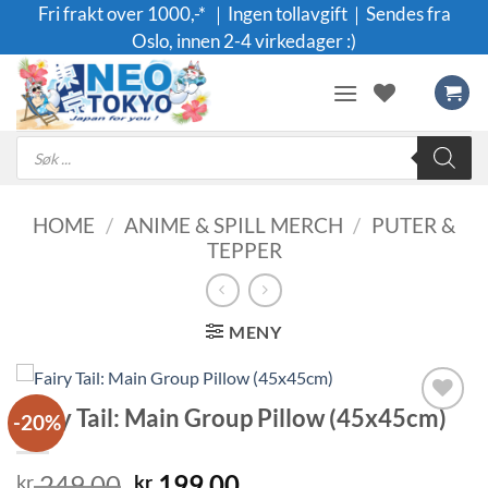
Skip
Fri frakt over 1000,-* ｜Ingen tollavgift｜Sendes fra
to
Oslo, innen 2-4 virkedager :)
content
Products
search
HOME
/
ANIME & SPILL MERCH
/
PUTER &
TEPPER
MENY
Fairy Tail: Main Group Pillow (45x45cm)
-20%
Legg til i
ønskeliste
Original
Current
249.00
199.00
kr
kr