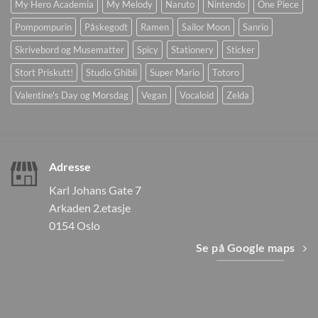
My Hero Academia
My Melody
Naruto
Nintendo
One Piece
Pompompurin
Påskegodt
Ramen
Sailor Moon
Sanrio
Skrivebord og Musematter
Spicy
Stationery
Sticker
Stort Priskutt!
Studio Ghibli
Super Mario
Totoro
Valentine's Day og Morsdag
Vegan
Vocaloid
Zelda
Adresse
Karl Johans Gate 7
Arkaden 2.etasje
0154 Oslo
Se på Google maps