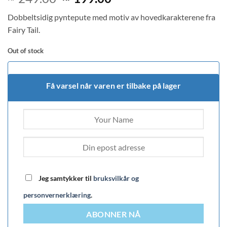
price
price
Dobbeltsidig pyntepute med motiv av hovedkarakterene fra
was:
is:
Fairy Tail.
kr 249.00.
kr 199.00.
Out of stock
Få varsel når varen er tilbake på lager
Jeg samtykker til
bruksvilkår og
personvernerklæring
.
ABONNER NÅ