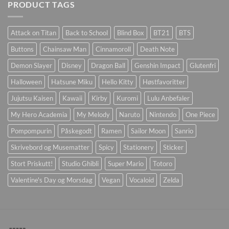
PRODUCT TAGS
Attack on Titan
Back to School
Blind Box
BT21
BTS
Buttons
Chainsaw Man
Cinnamoroll
Death Note
Demon Slayer
Disney
Dragon Ball
Genshin Impact
Glutenfri
Halloween
Hatsune Miku
Hello Kitty
Høstfavoritter
Jujutsu Kaisen
Kawaii
Kirby
Kuromi
Lulu Anbefaler
My Hero Academia
My Melody
Naruto
Nintendo
One Piece
Pompompurin
Påskegodt
Ramen
Sailor Moon
Sanrio
Skrivebord og Musematter
Spicy
Stationery
Sticker
Stort Priskutt!
Studio Ghibli
Super Mario
Totoro
Valentine's Day og Morsdag
Vegan
Vocaloid
Zelda