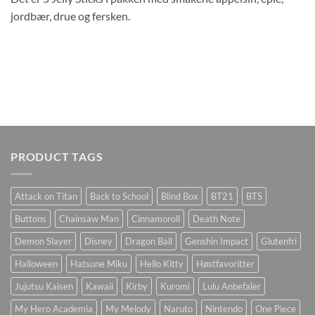
jordbær, drue og fersken.
PRODUCT TAGS
Attack on Titan
Back to School
Blind Box
BT21
BTS
Buttons
Chainsaw Man
Cinnamoroll
Death Note
Demon Slayer
Disney
Dragon Ball
Genshin Impact
Glutenfri
Halloween
Hatsune Miku
Hello Kitty
Høstfavoritter
Jujutsu Kaisen
Kawaii
Kirby
Kuromi
Lulu Anbefaler
My Hero Academia
My Melody
Naruto
Nintendo
One Piece