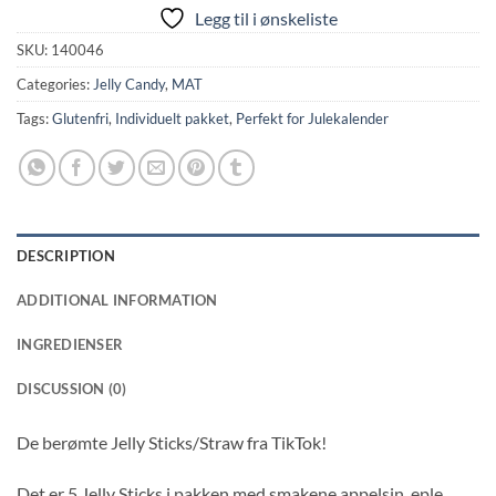
Legg til i ønskeliste
SKU:
140046
Categories:
Jelly Candy
,
MAT
Tags:
Glutenfri
,
Individuelt pakket
,
Perfekt for Julekalender
DESCRIPTION
ADDITIONAL INFORMATION
INGREDIENSER
DISCUSSION (0)
De berømte Jelly Sticks/Straw fra TikTok!
Det er 5 Jelly Sticks i pakken med smakene appelsin, eple,