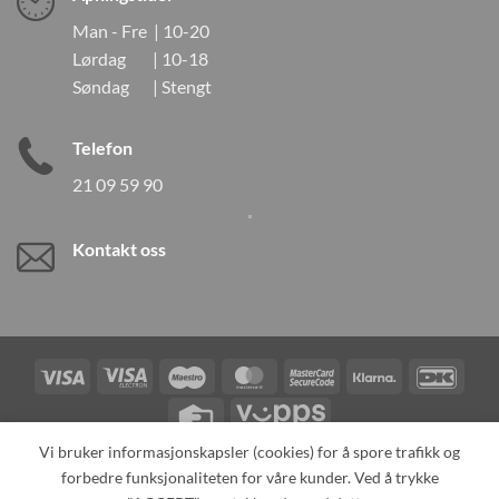
Man - Fre | 10-20
Lørdag | 10-18
Søndag | Stengt
Telefon
21 09 59 90
Kontakt oss
Visa
Visa
Maestro
MasterCard
MasterCard
Klarna
DanK
Electron
2
Credit
Vipps
Card
Vi bruker informasjonskapsler (cookies) for å spore trafikk og
forbedre funksjonaliteten for våre kunder. Ved å trykke
TILBAKEKALLINGER
KONTAKT OSS
OM OSS