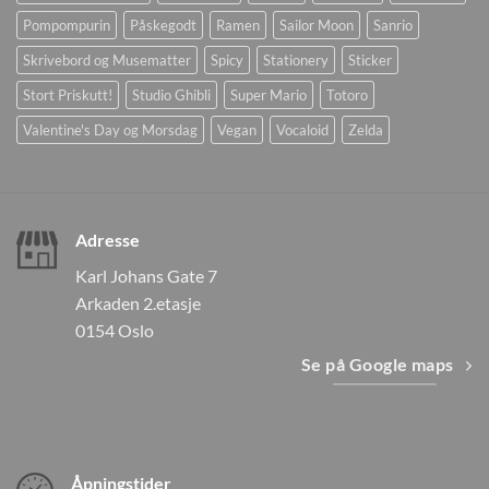
Pompompurin
Påskegodt
Ramen
Sailor Moon
Sanrio
Skrivebord og Musematter
Spicy
Stationery
Sticker
Stort Priskutt!
Studio Ghibli
Super Mario
Totoro
Valentine's Day og Morsdag
Vegan
Vocaloid
Zelda
Adresse
Karl Johans Gate 7
Arkaden 2.etasje
0154 Oslo
Se på Google maps
Åpningstider