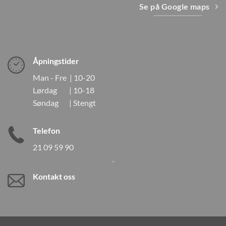
Se på Google maps
Åpningstider
Man - Fre | 10-20
Lørdag | 10-18
Søndag | Stengt
Telefon
21 09 59 90
Kontakt oss