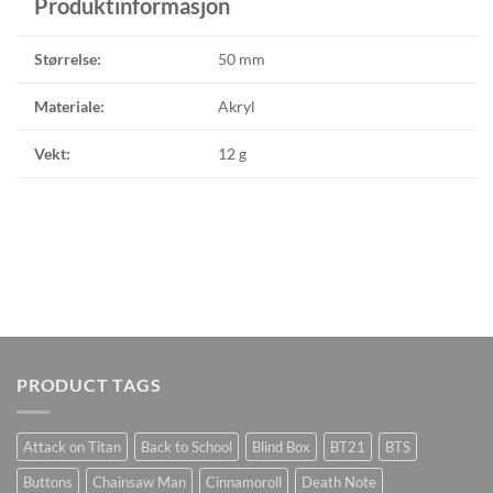
Produktinformasjon
Størrelse:
50 mm
Materiale:
Akryl
Vekt:
12 g
PRODUCT TAGS
Attack on Titan
Back to School
Blind Box
BT21
BTS
Buttons
Chainsaw Man
Cinnamoroll
Death Note