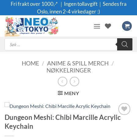
Skip
Fri frakt over 1000,-* ｜Ingen tollavgift｜Sendes fra
to
Oslo, innen 2-4 virkedager :)
content
Products
search
HOME
/
ANIME & SPILL MERCH
/
NØKKELRINGER
MENY
Dungeon Meshi: Chibi Marcille Acrylic
Legg til i
Keychain
ønskeliste