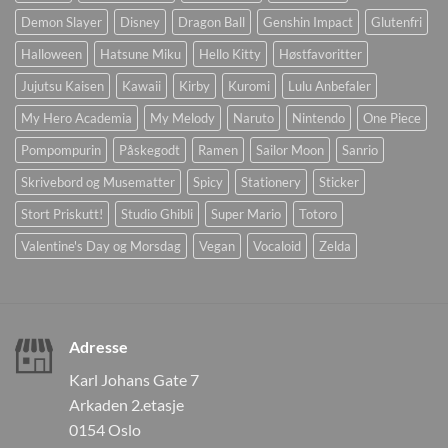
Demon Slayer
Disney
Dragon Ball
Genshin Impact
Glutenfri
Halloween
Hatsune Miku
Hello Kitty
Høstfavoritter
Jujutsu Kaisen
Kawaii
Kirby
Kuromi
Lulu Anbefaler
My Hero Academia
My Melody
Naruto
Nintendo
One Piece
Pompompurin
Påskegodt
Ramen
Sailor Moon
Sanrio
Skrivebord og Musematter
Spicy
Stationery
Sticker
Stort Priskutt!
Studio Ghibli
Super Mario
Totoro
Valentine's Day og Morsdag
Vegan
Vocaloid
Zelda
Adresse
Karl Johans Gate 7
Arkaden 2.etasje
0154 Oslo