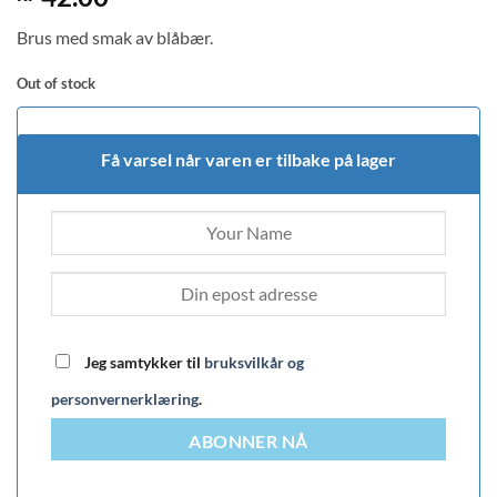
out of 5
based on
Brus med smak av blåbær.
customer
rating
Out of stock
Få varsel når varen er tilbake på lager
Jeg samtykker til
bruksvilkår og
personvernerklæring
.
ABONNER NÅ