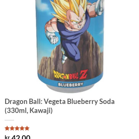
Dragon Ball: Vegeta Blueberry Soda
(330ml, Kawaji)
Rated
1
5
42.00
kr