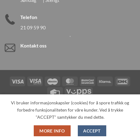
Telefon
21 09 59 90
Kontakt oss
Visa
Visa
Maestro
MasterCard
MasterCard
Klarna
DanK
Electron
2
Credit
Vipps
Card
Vi bruker informasjonskapsler (cookies) for å spore trafikk og
forbedre funksjonaliteten for våre kunder. Ved å trykke
TILBAKEKALLINGER
KONTAKT OSS
OM OSS
SPESIALBESTILLING
MIN KONTO
ALL PRODUCTS
"ACCEPT" samtykker du med dette.
Copyright 2026 ©
Neo Tokyo by Neo Tokyo Norway AS -With Love
MORE INFO
ACCEPT
from Japan-