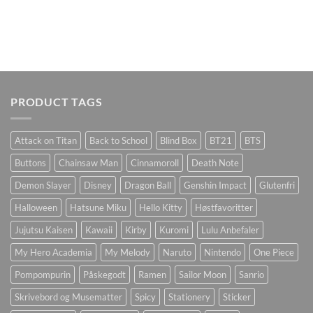
PRODUCT TAGS
Attack on Titan
Back to School
Blind Box
BT21
BTS
Buttons
Chainsaw Man
Cinnamoroll
Death Note
Demon Slayer
Disney
Dragon Ball
Genshin Impact
Glutenfri
Halloween
Hatsune Miku
Hello Kitty
Høstfavoritter
Jujutsu Kaisen
Kawaii
Kirby
Kuromi
Lulu Anbefaler
My Hero Academia
My Melody
Naruto
Nintendo
One Piece
Pompompurin
Påskegodt
Ramen
Sailor Moon
Sanrio
Skrivebord og Musematter
Spicy
Stationery
Sticker