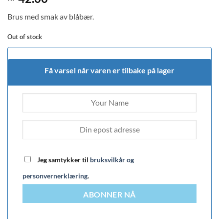
out of 5
based on
Brus med smak av blåbær.
customer
rating
Out of stock
Få varsel når varen er tilbake på lager
Jeg samtykker til
bruksvilkår og
personvernerklæring
.
ABONNER NÅ