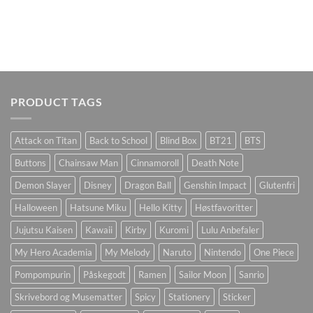
PRODUCT TAGS
Attack on Titan
Back to School
Blind Box
BT21
BTS
Buttons
Chainsaw Man
Cinnamoroll
Death Note
Demon Slayer
Disney
Dragon Ball
Genshin Impact
Glutenfri
Halloween
Hatsune Miku
Hello Kitty
Høstfavoritter
Jujutsu Kaisen
Kawaii
Kirby
Kuromi
Lulu Anbefaler
My Hero Academia
My Melody
Naruto
Nintendo
One Piece
Pompompurin
Påskegodt
Ramen
Sailor Moon
Sanrio
Skrivebord og Musematter
Spicy
Stationery
Sticker