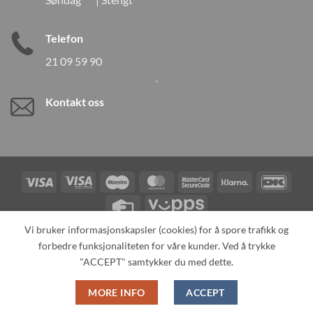
Telefon
21 09 59 90
Kontakt oss
Visa
Visa
Maestro
MasterCard
MasterCard
Klarna
DanK
Electron
2
Credit
Vipps
Card
Vi bruker informasjonskapsler (cookies) for å spore trafikk og
forbedre funksjonaliteten for våre kunder. Ved å trykke
TILBAKEKALLINGER
KONTAKT OSS
OM OSS
SPESIALBESTILLING
MIN KONTO
ALL PRODUCTS
"ACCEPT" samtykker du med dette.
Copyright 2026 ©
Neo Tokyo by Neo Tokyo Norway AS -With Love
MORE INFO
ACCEPT
from Japan-