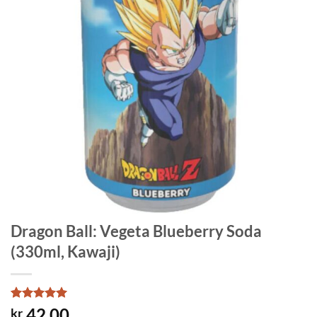
Dragon Ball: Vegeta Blueberry Soda
(330ml, Kawaji)
Rated
1
5
42.00
kr