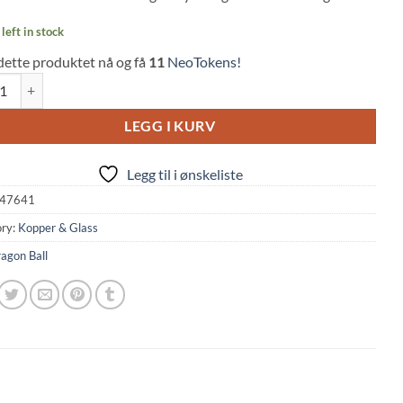
left in stock
dette produktet nå og få
11
NeoTokens!
 Ball: Shenron & the Dragon Balls Mug (456ml) quantity
LEGG I KURV
Legg til i ønskeliste
47641
ry:
Kopper & Glass
agon Ball