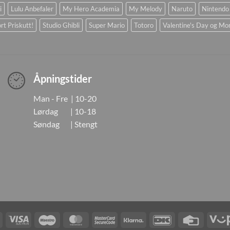
i
Lulu Anbefaler
My Hero Academia
My Melody
Naruto
Nintendo
rt Priskutt!
Studio Ghibli
Super Mario
Totoro
Valentine's Day og Mo
Åpningstider
Man - Fre | 10-20
Lørdag | 10-18
Søndag | Stengt
Visa
Visa
Maestro
MasterCard
MasterCard
Klarna
DanKort
Credit