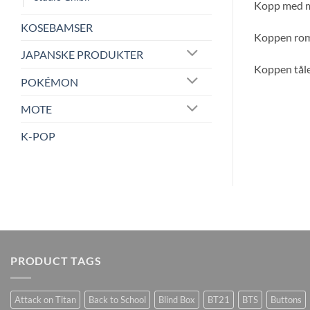
Kopp med mo
KOSEBAMSER
Koppen rom
JAPANSKE PRODUKTER
Koppen tål
POKÉMON
MOTE
K-POP
PRODUCT TAGS
Attack on Titan
Back to School
Blind Box
BT21
BTS
Buttons