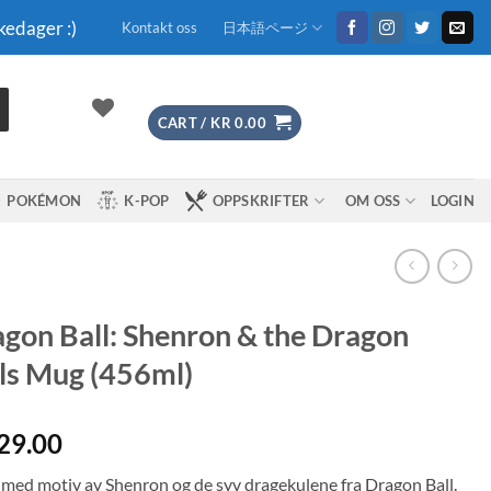
kedager :)
Kontakt oss
日本語ページ
CART /
KR
0.00
POKÉMON
K-POP
OPPSKRIFTER
OM OSS
LOGIN
gon Ball: Shenron & the Dragon
ls Mug (456ml)
29.00
med motiv av Shenron og de syv dragekulene fra Dragon Ball.