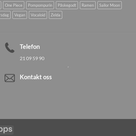
One Piece
Pompompurin
Påskegodt
Ramen
Sailor Moon
rsdag
Vegan
Vocaloid
Zelda
Telefon
21 09 59 90
Kontakt oss
Vipps