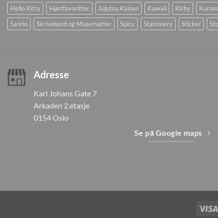
Hello Kitty
Høstfavoritter
Jujutsu Kaisen
Kawaii
Kirby
Kurom
Sanrio
Skrivebord og Musematter
Spicy
Stationery
Sticker
Sto
Adresse
Karl Johans Gate 7
Arkaden 2.etasje
0154 Oslo
Se på Google maps