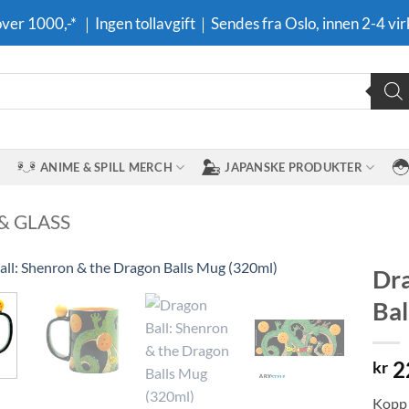
 over 1000,-* ｜Ingen tollavgift｜Sendes fra Oslo, innen 2-4 vir
ANIME & SPILL MERCH
JAPANSKE PRODUKTER
& GLASS
Dra
Bal
Legg til i
ønskeliste
2
kr
Kopp 