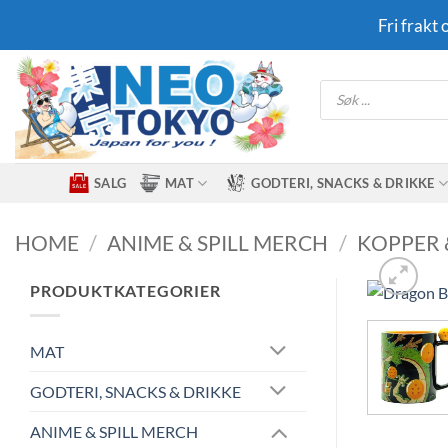
Skip
Fri frakt
to
content
Products
search
SALG
MAT
GODTERI, SNACKS & DRIKKE
HOME
/
ANIME & SPILL MERCH
/
KOPPER 
PRODUKTKATEGORIER
MAT
GODTERI, SNACKS & DRIKKE
ANIME & SPILL MERCH