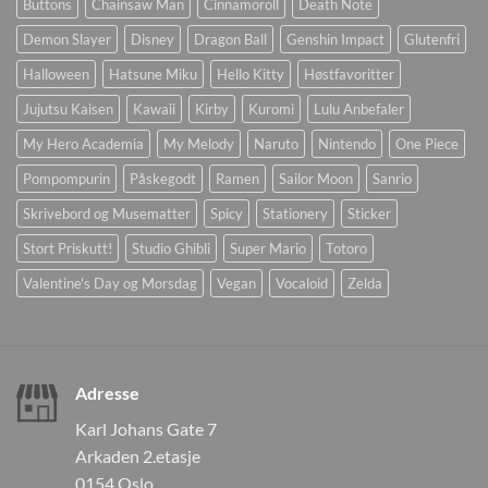
Buttons
Chainsaw Man
Cinnamoroll
Death Note
Demon Slayer
Disney
Dragon Ball
Genshin Impact
Glutenfri
Halloween
Hatsune Miku
Hello Kitty
Høstfavoritter
Jujutsu Kaisen
Kawaii
Kirby
Kuromi
Lulu Anbefaler
My Hero Academia
My Melody
Naruto
Nintendo
One Piece
Pompompurin
Påskegodt
Ramen
Sailor Moon
Sanrio
Skrivebord og Musematter
Spicy
Stationery
Sticker
Stort Priskutt!
Studio Ghibli
Super Mario
Totoro
Valentine's Day og Morsdag
Vegan
Vocaloid
Zelda
Adresse
Karl Johans Gate 7
Arkaden 2.etasje
0154 Oslo