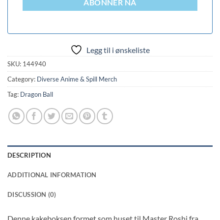
ABONNER NÅ
Legg til i ønskeliste
SKU:
144940
Category:
Diverse Anime & Spill Merch
Tag:
Dragon Ball
DESCRIPTION
ADDITIONAL INFORMATION
DISCUSSION (0)
Denne kakeboksen formet som huset til Master Roshi fra