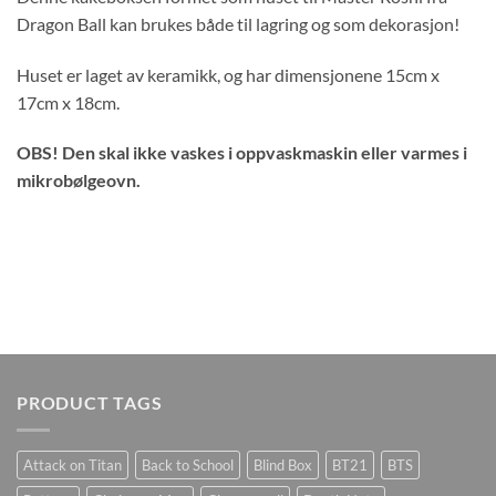
Dragon Ball kan brukes både til lagring og som dekorasjon!
Huset er laget av keramikk, og har dimensjonene 15cm x
17cm x 18cm.
OBS! Den skal ikke vaskes i oppvaskmaskin eller varmes i
mikrobølgeovn.
PRODUCT TAGS
Attack on Titan
Back to School
Blind Box
BT21
BTS